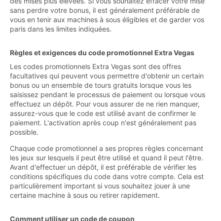
des mises plus élevées. Si vous souhaitez effacer votre mise
sans perdre votre bonus, il est généralement préférable de
vous en tenir aux machines à sous éligibles et de garder vos
paris dans les limites indiquées.
Règles et exigences du code promotionnel Extra Vegas
Les codes promotionnels Extra Vegas sont des offres
facultatives qui peuvent vous permettre d'obtenir un certain
bonus ou un ensemble de tours gratuits lorsque vous les
saisissez pendant le processus de paiement ou lorsque vous
effectuez un dépôt. Pour vous assurer de ne rien manquer,
assurez-vous que le code est utilisé avant de confirmer le
paiement. L'activation après coup n'est généralement pas
possible.
Chaque code promotionnel a ses propres règles concernant
les jeux sur lesquels il peut être utilisé et quand il peut l'être.
Avant d'effectuer un dépôt, il est préférable de vérifier les
conditions spécifiques du code dans votre compte. Cela est
particulièrement important si vous souhaitez jouer à une
certaine machine à sous ou retirer rapidement.
Comment utiliser un code de coupon