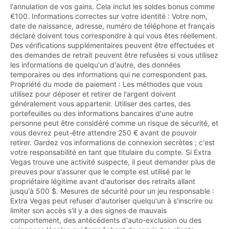
l'annulation de vos gains. Cela inclut les soldes bonus comme
€100. Informations correctes sur votre identité : Votre nom,
date de naissance, adresse, numéro de téléphone et français
déclaré doivent tous correspondre à qui vous êtes réellement.
Des vérifications supplémentaires peuvent être effectuées et
des demandes de retrait peuvent être refusées si vous utilisez
les informations de quelqu'un d'autre, des données
temporaires ou des informations qui ne correspondent pas.
Propriété du mode de paiement : Les méthodes que vous
utilisez pour déposer et retirer de l'argent doivent
généralement vous appartenir. Utiliser des cartes, des
portefeuilles ou des informations bancaires d'une autre
personne peut être considéré comme un risque de sécurité, et
vous devrez peut-être attendre 250 € avant de pouvoir
retirer. Gardez vos informations de connexion secrètes ; c'est
votre responsabilité en tant que titulaire du compte. Si Extra
Vegas trouve une activité suspecte, il peut demander plus de
preuves pour s'assurer que le compte est utilisé par le
propriétaire légitime avant d'autoriser des retraits allant
jusqu'à 500 $. Mesures de sécurité pour un jeu responsable :
Extra Vegas peut refuser d'autoriser quelqu'un à s'inscrire ou
limiter son accès s'il y a des signes de mauvais
comportement, des antécédents d'auto-exclusion ou des