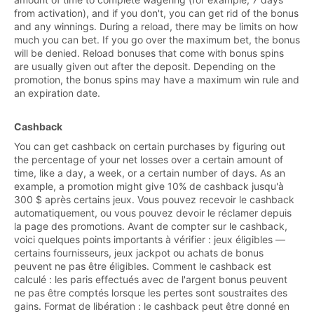
from activation), and if you don't, you can get rid of the bonus
and any winnings. During a reload, there may be limits on how
much you can bet. If you go over the maximum bet, the bonus
will be denied. Reload bonuses that come with bonus spins
are usually given out after the deposit. Depending on the
promotion, the bonus spins may have a maximum win rule and
an expiration date.
Cashback
You can get cashback on certain purchases by figuring out
the percentage of your net losses over a certain amount of
time, like a day, a week, or a certain number of days. As an
example, a promotion might give 10% de cashback jusqu'à
300 $ après certains jeux. Vous pouvez recevoir le cashback
automatiquement, ou vous pouvez devoir le réclamer depuis
la page des promotions. Avant de compter sur le cashback,
voici quelques points importants à vérifier : jeux éligibles —
certains fournisseurs, jeux jackpot ou achats de bonus
peuvent ne pas être éligibles. Comment le cashback est
calculé : les paris effectués avec de l'argent bonus peuvent
ne pas être comptés lorsque les pertes sont soustraites des
gains. Format de libération : le cashback peut être donné en