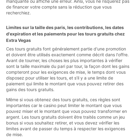
manquante ou affiche une erreur. Ainsi, vous ne risquerez pas
de financer votre compte sans la réduction que vous
recherchiez.
Limites sur la taille des paris, les contributions, les dates
d'expiration et les paiements pour les tours gratuits chez
Extra Vegas
Ces tours gratuits font généralement partie d'une promotion
et doivent être utilisés exactement comme décrit dans l'offre.
Avant de tourner, les choses les plus importantes à vérifier
sont la taille maximale du pari par tour, la façon dont les gains
compteront pour les exigences de mise, le temps dont vous
disposez pour utiliser les tours, et s'il y a une limite de
paiement qui limite le montant que vous pouvez retirer des
gains des tours gratuits.
Même si vous obtenez des tours gratuits, ces règles sont
importantes car le casino peut limiter le montant que vous
pouvez miser et le montant que vous pouvez transformer en
argent. Les tours gratuits doivent être traités comme un jeu
bonus si vous souhaitez retirer, et vous devez vérifier les
limites avant de passer du temps à respecter les exigences
de mise.