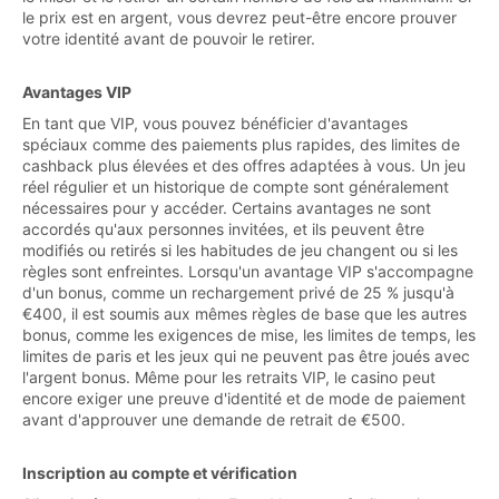
le prix est en argent, vous devrez peut-être encore prouver
votre identité avant de pouvoir le retirer.
Avantages VIP
En tant que VIP, vous pouvez bénéficier d'avantages
spéciaux comme des paiements plus rapides, des limites de
cashback plus élevées et des offres adaptées à vous. Un jeu
réel régulier et un historique de compte sont généralement
nécessaires pour y accéder. Certains avantages ne sont
accordés qu'aux personnes invitées, et ils peuvent être
modifiés ou retirés si les habitudes de jeu changent ou si les
règles sont enfreintes. Lorsqu'un avantage VIP s'accompagne
d'un bonus, comme un rechargement privé de 25 % jusqu'à
€400, il est soumis aux mêmes règles de base que les autres
bonus, comme les exigences de mise, les limites de temps, les
limites de paris et les jeux qui ne peuvent pas être joués avec
l'argent bonus. Même pour les retraits VIP, le casino peut
encore exiger une preuve d'identité et de mode de paiement
avant d'approuver une demande de retrait de €500.
Inscription au compte et vérification