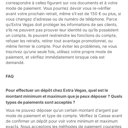
correspondre à celles figurant sur vos documents et à votre
mode de paiement. Vous pourriez devoir vous re-vérifier
avant votre prochain retrait, même s'il est de 150 € ou plus, si
vous changez d'adresse ou de numéro de téléphone. Parce
qu'Extra Vegas doit protéger les informations de ses clients,
s'ils ne peuvent pas prouver leur identité ou qu'ils possèdent
un compte, ils peuvent restreindre les fonctions du compte,
refuser les retraits, retirer tout avantage promotionnel, ou
même fermer le compte. Pour éviter les problèmes, ne vous
inscrivez qu'une seule fois, utilisez votre propre mode de
paiement, et vérifiez immédiatement lorsque cela est
demandé.
FAQ
Pour effectuer un dépôt chez Extra Vegas, quel est le
montant minimum et maximum que je peux déposer ? Quels
types de paiements sont acceptés ?
Vous ne pouvez déposer qu'un certain montant d'argent par
mode de paiement et type de compte. Vérifiez la Caisse avant
de confirmer un dépôt pour voir votre minimum et maximum
exacts. Nous acceptons les méthodes de paiement courantes