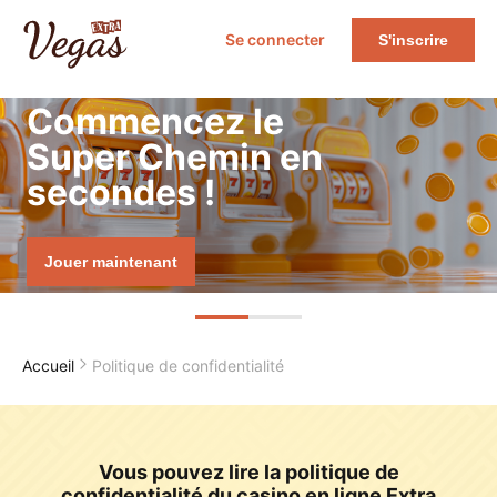
Se connecter
S'inscrire
Commencez le
Super Chemin en
secondes !
Jouer maintenant
Accueil
Politique de confidentialité
Vous pouvez lire la politique de
confidentialité du casino en ligne Extra