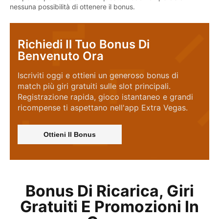
tempo hai per soddisfarli. In questo modo non perderai
nessuna possibilità di ottenere il bonus.
Richiedi Il Tuo Bonus Di
Benvenuto Ora
Iscriviti oggi e ottieni un generoso bonus di
match più giri gratuiti sulle slot principali.
Registrazione rapida, gioco istantaneo e grandi
ricompense ti aspettano nell'app Extra Vegas.
Ottieni Il Bonus
Bonus Di Ricarica, Giri
Gratuiti E Promozioni In