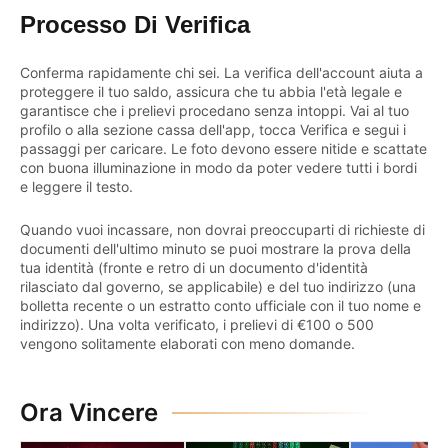
Processo Di Verifica
Conferma rapidamente chi sei. La verifica dell'account aiuta a
proteggere il tuo saldo, assicura che tu abbia l'età legale e
garantisce che i prelievi procedano senza intoppi. Vai al tuo
profilo o alla sezione cassa dell'app, tocca Verifica e segui i
passaggi per caricare. Le foto devono essere nitide e scattate
con buona illuminazione in modo da poter vedere tutti i bordi
e leggere il testo.
Quando vuoi incassare, non dovrai preoccuparti di richieste di
documenti dell'ultimo minuto se puoi mostrare la prova della
tua identità (fronte e retro di un documento d'identità
rilasciato dal governo, se applicabile) e del tuo indirizzo (una
bolletta recente o un estratto conto ufficiale con il tuo nome e
indirizzo). Una volta verificato, i prelievi di €100 o 500
vengono solitamente elaborati con meno domande.
Ora Vincere