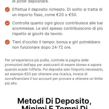
di poter depositare.
Effettua il deposito richiesto. Di solito si tratta di
un importo fisso, come €20 o €50.
Controlla quanto ogni gioco contribuisce alle tue
scommesse. Le slot spesso contribuiscono di più
rispetto ai giochi da tavolo.
Tieni d'occhio il tempo: bonus e giri potrebbero
non funzionare dopo 24-72 ore.
Per un'esperienza più pulita, controlla la pagina delle
promozioni dell'app per assicurarti di essere idoneo e sapere
quando scade l'offerta. Poi deposita solo l'importo necessario,
ad esempio €50 per ottenere una ricarica, invece di
sovrafinanziare il tuo account per provare a ottenere un limite
più alto.
Metodi Di Deposito,