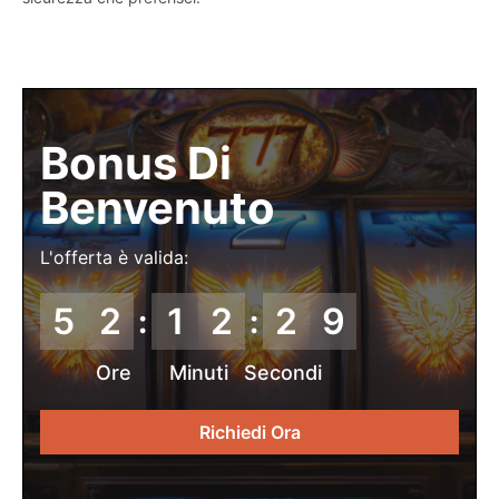
sicurezza che preferisci.
Bonus Di
Benvenuto
L'offerta è valida:
5
2
1
2
2
7
:
:
Ore
Minuti
Secondi
Richiedi Ora