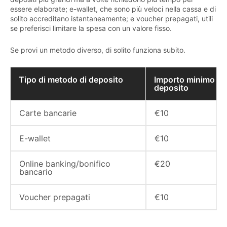
depositi più grandi ma a volte richiedono più tempo per
essere elaborate; e-wallet, che sono più veloci nella cassa e di
solito accreditano istantaneamente; e voucher prepagati, utili
se preferisci limitare la spesa con un valore fisso.
Se provi un metodo diverso, di solito funziona subito.
Tipo di metodo di deposito
Importo minimo di
deposito
Carte bancarie
€10
E-wallet
€10
Online banking/bonifico
€20
bancario
Voucher prepagati
€10