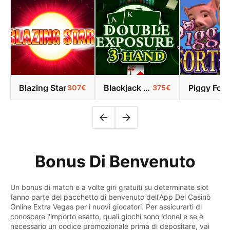
Blazing Star
Blackjack Double Exposure 3 Hand
Pigg
307€
375€
Bonus Di Benvenuto
Un bonus di match e a volte giri gratuiti su determinate slot
fanno parte del pacchetto di benvenuto dell'App Del Casinò
Online Extra Vegas per i nuovi giocatori. Per assicurarti di
conoscere l'importo esatto, quali giochi sono idonei e se è
necessario un codice promozionale prima di depositare, vai