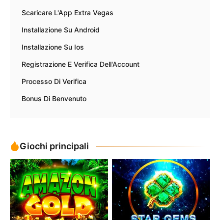
Scaricare L'App Extra Vegas
Installazione Su Android
Installazione Su Ios
Registrazione E Verifica Dell'Account
Processo Di Verifica
Bonus Di Benvenuto
Come Ottenere Il Bonus Di Benvenuto
Bonus Di Ricarica, Giri Gratuiti E Promozioni In Corso
Giochi principali
Metodi Di Deposito, Minimi E Tempi Di Elaborazione
Prelievi Veloci, Opzioni Di Incasso E Velocità Dei
Pagamenti
Limiti Di Prelievo, Requisiti Di Scomessa E Termini Dei
Bonus