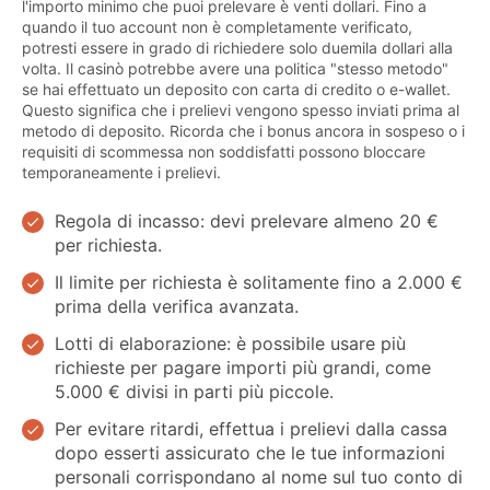
l'importo minimo che puoi prelevare è venti dollari. Fino a
quando il tuo account non è completamente verificato,
potresti essere in grado di richiedere solo duemila dollari alla
volta. Il casinò potrebbe avere una politica "stesso metodo"
se hai effettuato un deposito con carta di credito o e-wallet.
Questo significa che i prelievi vengono spesso inviati prima al
metodo di deposito. Ricorda che i bonus ancora in sospeso o i
requisiti di scommessa non soddisfatti possono bloccare
temporaneamente i prelievi.
Regola di incasso: devi prelevare almeno 20 €
per richiesta.
Il limite per richiesta è solitamente fino a 2.000 €
prima della verifica avanzata.
Lotti di elaborazione: è possibile usare più
richieste per pagare importi più grandi, come
5.000 € divisi in parti più piccole.
Per evitare ritardi, effettua i prelievi dalla cassa
dopo esserti assicurato che le tue informazioni
personali corrispondano al nome sul tuo conto di