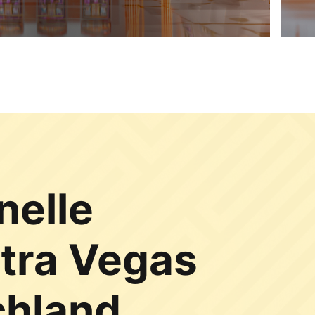
nelle
tra Vegas
chland