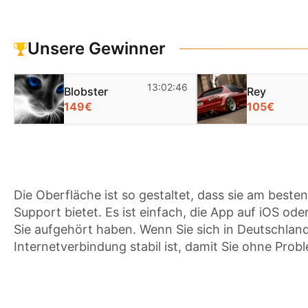
Unsere Gewinner
13:02:52
Molli
Blobster
168€
149€
Die Oberfläche ist so gestaltet, dass sie am beste
Support bietet. Es ist einfach, die App auf iOS o
Sie aufgehört haben. Wenn Sie sich in Deutschland 
Internetverbindung stabil ist, damit Sie ohne Prob