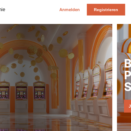
mie
Anmelden
Registrieren
B
P
S
J