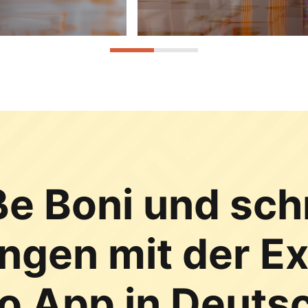
e Boni und sch
ngen mit der Ex
o App in Deuts