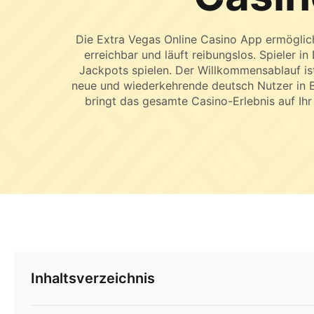
Die Extra Vegas Online Casino App ermöglicht 
erreichbar und läuft reibungslos. Spieler 
Jackpots spielen. Der Willkommensablauf ist 
neue und wiederkehrende deutsch Nutzer in B
bringt das gesamte Casino-Erlebnis auf Ihr
Inhaltsverzeichnis