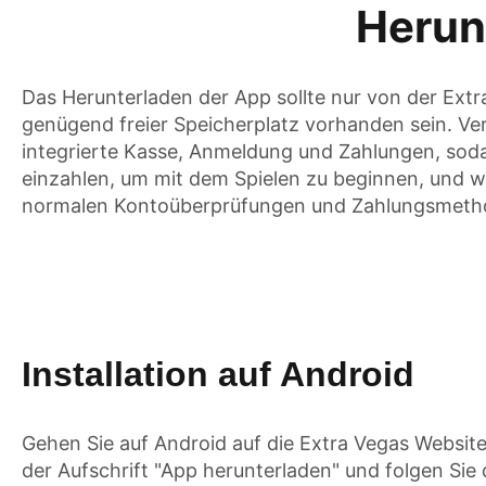
Herun
Das Herunterladen der App sollte nur von der Extr
genügend freier Speicherplatz vorhanden sein. Verb
integrierte Kasse, Anmeldung und Zahlungen, sod
einzahlen, um mit dem Spielen zu beginnen, und w
normalen Kontoüberprüfungen und Zahlungsmetho
Installation auf Android
Gehen Sie auf Android auf die Extra Vegas Website 
der Aufschrift "App herunterladen" und folgen S