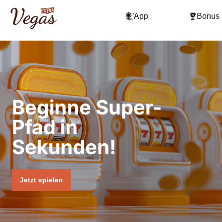
App
Bonus
Beginne Super-
Pfad in
Sekunden!
Jetzt spielen