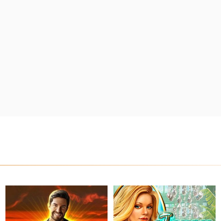
tungszeiten
Auszahlungsgeschwindigkeit
sbedingungen