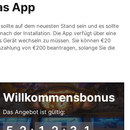
as App
sollte auf dem neuesten Stand sein und es sollte
nach der Installation. Die App verfügt über eine
as Gerät wechseln zu müssen. Sie können €20
uszahlung von €200 beantragen, solange Sie die
Willkommensbonus
Das Angebot ist gültig: