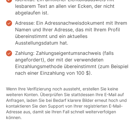
lesbarem Text an allen vier Ecken, der nicht
abgelaufen ist.
Adresse: Ein Adressnachweisdokument mit Ihrem
Namen und Ihrer Adresse, das mit Ihrem Profil
übereinstimmt und ein aktuelles
Ausstellungsdatum hat.
Zahlung: Zahlungseigentumsnachweis (falls
angefordert), der mit der verwendeten
Einzahlungsmethode übereinstimmt (zum Beispiel
nach einer Einzahlung von 100 $).
Wenn Ihre Verifizierung noch aussteht, erstellen Sie keine
weiteren Konten. Überprüfen Sie stattdessen Ihre E-Mail auf
Anfragen, laden Sie bei Bedarf klarere Bilder erneut hoch und
kontaktieren Sie den Support von Ihrer registrierten E-Mail-
Adresse aus, damit sie Ihren Fall schnell weiterverfolgen
können.