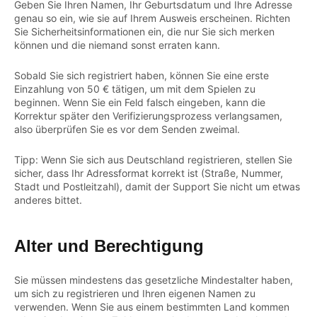
Geben Sie Ihren Namen, Ihr Geburtsdatum und Ihre Adresse
genau so ein, wie sie auf Ihrem Ausweis erscheinen. Richten
Sie Sicherheitsinformationen ein, die nur Sie sich merken
können und die niemand sonst erraten kann.
Sobald Sie sich registriert haben, können Sie eine erste
Einzahlung von 50 € tätigen, um mit dem Spielen zu
beginnen. Wenn Sie ein Feld falsch eingeben, kann die
Korrektur später den Verifizierungsprozess verlangsamen,
also überprüfen Sie es vor dem Senden zweimal.
Tipp: Wenn Sie sich aus Deutschland registrieren, stellen Sie
sicher, dass Ihr Adressformat korrekt ist (Straße, Nummer,
Stadt und Postleitzahl), damit der Support Sie nicht um etwas
anderes bittet.
Alter und Berechtigung
Sie müssen mindestens das gesetzliche Mindestalter haben,
um sich zu registrieren und Ihren eigenen Namen zu
verwenden. Wenn Sie aus einem bestimmten Land kommen