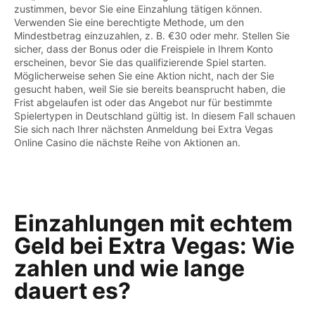
zustimmen, bevor Sie eine Einzahlung tätigen können.
Verwenden Sie eine berechtigte Methode, um den
Mindestbetrag einzuzahlen, z. B. €30 oder mehr. Stellen Sie
sicher, dass der Bonus oder die Freispiele in Ihrem Konto
erscheinen, bevor Sie das qualifizierende Spiel starten.
Möglicherweise sehen Sie eine Aktion nicht, nach der Sie
gesucht haben, weil Sie sie bereits beansprucht haben, die
Frist abgelaufen ist oder das Angebot nur für bestimmte
Spielertypen in Deutschland gültig ist. In diesem Fall schauen
Sie sich nach Ihrer nächsten Anmeldung bei Extra Vegas
Online Casino die nächste Reihe von Aktionen an.
Einzahlungen mit echtem
Geld bei Extra Vegas: Wie
zahlen und wie lange
dauert es?