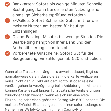
Bankkarten: Sofort bis wenige Minuten Schnelle
Bestätigung, kann bei der ersten Nutzung eine
einmalige Sicherheitsprüfung erfordern
E-Wallets: Sofort Schnellste Gutschrift für die
meisten Nutzer, am besten für häufige
Einzahlungen
Online-Banking: Minuten bis wenige Stunden Die
Bearbeitung hängt von Ihrer Bank und den
Authentifizierungsschritten ab
Vorbereitete Gutscheine: Sofort Gut für die
Budgetierung, Einzahlungen ab €20 sind üblich.
Wenn eine Transaktion länger als erwartet dauert, liegt es
normalerweise daran, dass die Bank die Karte verifizieren
muss, nicht genug Geld auf dem Konto ist oder es eine
vorübergehende Verzögerung beim Anbieter gibt. Manchmal
können Karteneinzahlungen für zusätzliche Verifizierungen
zurückgehalten werden, wenn es sich um eine erste
Einzahlung oder einen größeren Betrag wie €200 handelt. Die
meisten E-Wallet-Einzahlungen erscheinen sofort, solange der
Name Ihres Wallet-Kontos mit Ihrem Casino-Profil