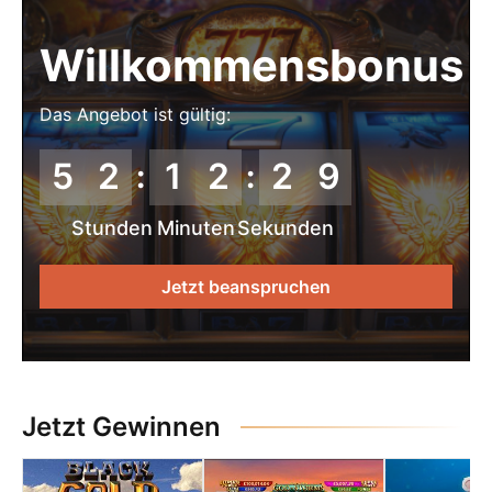
Willkommensbonus
Das Angebot ist gültig:
5
2
1
2
2
8
:
:
Stunden
Minuten
Sekunden
Jetzt beanspruchen
Jetzt Gewinnen