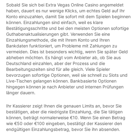
Sobald Sie sich bei Extra Vegas Online Casino angemeldet
haben, dauert es nur wenige Klicks, um echtes Geld auf Ihr
Konto einzuzahlen, damit Sie sofort mit dem Spielen beginnen
können. Einzahlungen sind einfach, weil es klare
Bestätigungsschritte und bei den meisten Optionen sofortige
Guthabenaktualisierungen gibt. Verwenden Sie eine
Einzahlungsmethode, die mit Ihrem Konto und Ihren
Bankdaten funktioniert, um Probleme mit Zahlungen zu
vermeiden. Dies ist besonders wichtig, wenn Sie später Geld
abheben möchten. Es hängt vom Anbieter ab, ob Sie aus
Deutschland einzahlen, aber der Prozess und die
Bearbeitungszeiten sind für alle gleich. Viele Spieler
bevorzugen sofortige Optionen, weil sie schnell zu Slots und
Live-Tischen gelangen können. Bankbasierte Optionen
hingegen können je nach Anbieter und internen Prüfungen
länger dauern.
Ihr Kassierer zeigt Ihnen die genauen Limits an, bevor Sie
bestätigen, aber die niedrigste Einzahlung, die Sie tätigen
können, beträgt normalerweise €10. Wenn Sie einen Betrag
wie €50 oder €100 eingeben, bestätigt der Kassierer den
endgültigen Einzahlungsbetrag, bevor Sie ihn absenden.