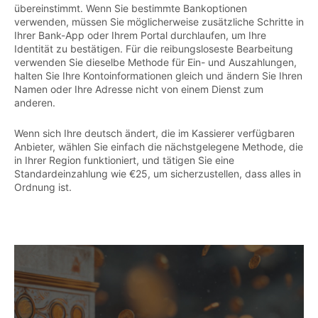
übereinstimmt. Wenn Sie bestimmte Bankoptionen
verwenden, müssen Sie möglicherweise zusätzliche Schritte in
Ihrer Bank-App oder Ihrem Portal durchlaufen, um Ihre
Identität zu bestätigen. Für die reibungsloseste Bearbeitung
verwenden Sie dieselbe Methode für Ein- und Auszahlungen,
halten Sie Ihre Kontoinformationen gleich und ändern Sie Ihren
Namen oder Ihre Adresse nicht von einem Dienst zum
anderen.
Wenn sich Ihre deutsch ändert, die im Kassierer verfügbaren
Anbieter, wählen Sie einfach die nächstgelegene Methode, die
in Ihrer Region funktioniert, und tätigen Sie eine
Standardeinzahlung wie €25, um sicherzustellen, dass alles in
Ordnung ist.