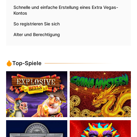
Schnelle und einfache Erstellung eines Extra Vegas-
Kontos
So registrieren Sie sich
Alter und Berechtigung
Verifizierungsgegenstand: Was hochladen? Was vor
dem Senden prüfen?
Nachdem Sie sich bei Extra Vegas Online Casino
Top-Spiele
angemeldet haben, ist der Willkommensbonus in der
Regel die erste Aktion, die Sie direkt über Ihr Konto
nutzen können
Extra Vegas Promo-Angebote für wiederkehrende
Spieler
Einzahlungen mit echtem Geld bei Extra Vegas: Wie
zahlen und wie lange dauert es?
Auszahlungsanträge bei Extra Vegas:
Auszahlungsoptionen, Geschwindigkeit und Know
Your Customer (kyc)