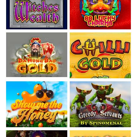
Limits, die Sie normalerweise erwarten können
Auf Ihr Extra Vegas Online Casino-Konto kann über
iOS- und Android-Geräte zugegriffen werden, ohne
dass eine App erforderlich ist, da mobile Browser gut
mit dem Anmeldeprozess funktionieren
Um wieder in Ihr Extra Vegas Online Casino-Konto zu
gelangen, falls Sie Ihr Passwort vergessen oder Ihr
Konto gesperrt ist, nutzen Sie den integrierten
Zurücksetzungsablauf auf der Anmeldeseite