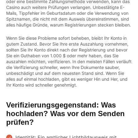
oder eine bestimmte Zahlungsmethode verwenden, kann das
Casino auch weitere Prüfungen verlangen. Unbestätigte E-
Mails, Tippfehler im Geburtsdatum oder die Verwendung von
Spitznamen, die nicht mit dem Ausweis übereinstimmen, sind
alles häufige Gründe, warum Registrierungen stecken bleiben.
Wenn Sie diese Probleme sofort beheben, bleibt Ihr Konto in
gutem Zustand. Bevor Sie Ihre erste Auszahlung vornehmen,
sollten Sie Ihr Konto direkt nach der Registrierung und bevor
Sie ein Guthaben von 1.000 $ oder mehr haben, das Sie
auszahlen möchten, verifizieren. In den meisten Fällen verläuft
die Verifizierung schneller, wenn Ihre Dokumente sauber,
unbeschädigt und auf dem neuesten Stand sind. Wenn Sie
alles auf einmal hochladen, gibt es weniger Hin und Her, und
Ihr Konto wird schneller genehmigt.
Verifizierungsgegenstand: Was
hochladen? Was vor dem Senden
prüfen?
Identität: Ein amtlicher Lichtbildausweis mit