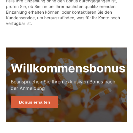
Falls Ihre Einzahlung ohne den Bonus durchgegangen ist,
prüfen Sie, ob Sie ihn bei Ihrer nächsten qualifizierenden
Einzahlung erhalten können, oder kontaktieren Sie den
Kundenservice, um herauszufinden, was für Ihr Konto noch
verfügbar ist.
Willkommensbonus
Beanspruchen Sie Ihren exklusiven Bonus nach
der Anmeldung
Bonus erhalten