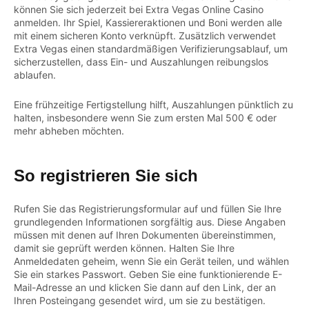
können Sie sich jederzeit bei Extra Vegas Online Casino
anmelden. Ihr Spiel, Kassiereraktionen und Boni werden alle
mit einem sicheren Konto verknüpft. Zusätzlich verwendet
Extra Vegas einen standardmäßigen Verifizierungsablauf, um
sicherzustellen, dass Ein- und Auszahlungen reibungslos
ablaufen.
Eine frühzeitige Fertigstellung hilft, Auszahlungen pünktlich zu
halten, insbesondere wenn Sie zum ersten Mal 500 € oder
mehr abheben möchten.
So registrieren Sie sich
Rufen Sie das Registrierungsformular auf und füllen Sie Ihre
grundlegenden Informationen sorgfältig aus. Diese Angaben
müssen mit denen auf Ihren Dokumenten übereinstimmen,
damit sie geprüft werden können. Halten Sie Ihre
Anmeldedaten geheim, wenn Sie ein Gerät teilen, und wählen
Sie ein starkes Passwort. Geben Sie eine funktionierende E-
Mail-Adresse an und klicken Sie dann auf den Link, der an
Ihren Posteingang gesendet wird, um sie zu bestätigen.