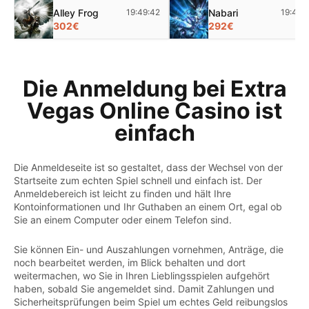
Alley Frog
19:49:42
Nabari
19:49:
302€
292€
Die Anmeldung bei Extra
Vegas Online Casino ist
einfach
Die Anmeldeseite ist so gestaltet, dass der Wechsel von der
Startseite zum echten Spiel schnell und einfach ist. Der
Anmeldebereich ist leicht zu finden und hält Ihre
Kontoinformationen und Ihr Guthaben an einem Ort, egal ob
Sie an einem Computer oder einem Telefon sind.
Sie können Ein- und Auszahlungen vornehmen, Anträge, die
noch bearbeitet werden, im Blick behalten und dort
weitermachen, wo Sie in Ihren Lieblingsspielen aufgehört
haben, sobald Sie angemeldet sind. Damit Zahlungen und
Sicherheitsprüfungen beim Spiel um echtes Geld reibungslos