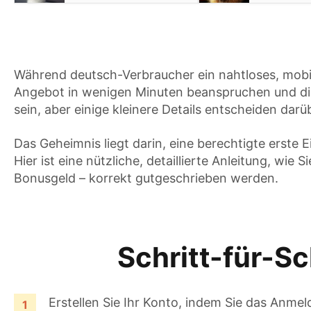
Während deutsch-Verbraucher ein nahtloses, mobil
Angebot in wenigen Minuten beanspruchen und direk
sein, aber einige kleinere Details entscheiden darü
Das Geheimnis liegt darin, eine berechtigte erst
Hier ist eine nützliche, detaillierte Anleitung, wie
Bonusgeld – korrekt gutgeschrieben werden.
Schritt-für-S
Erstellen Sie Ihr Konto, indem Sie das Anmel