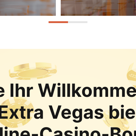
ie Ihr Willkomm
 Extra Vegas bi
line-Casino-Bon