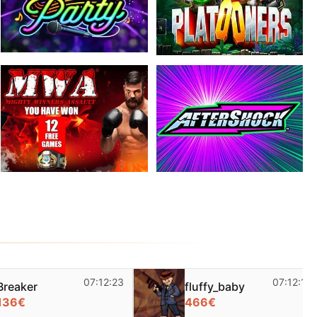
07:12:32
07:12:23
Bialecki
Breaker
407€
136€