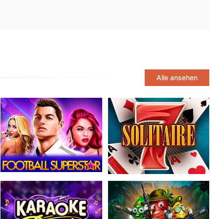
Alle ansehen