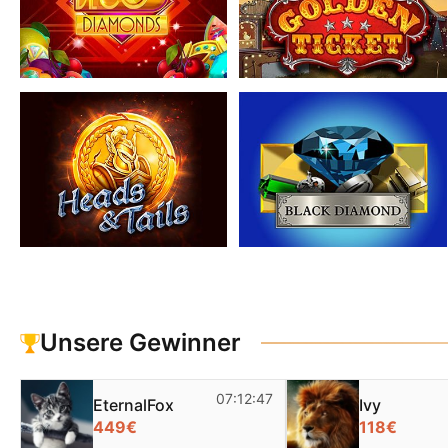
Unsere Gewinner
07:13:00
Shane
EternalFox
416€
449€