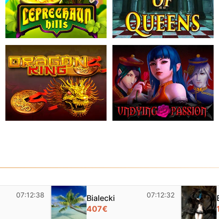
07:12:47
07:12:38
Ivy
118€