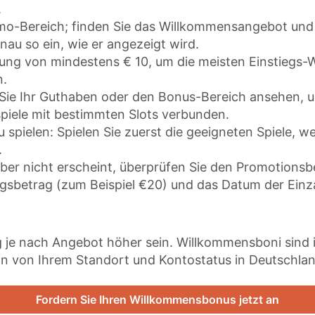
.
o-Bereich; finden Sie das Willkommensangebot und wä
au so ein, wie er angezeigt wird.
hlung von mindestens € 10, um die meisten Einstiegs-
n.
Sie Ihr Guthaben oder den Bonus-Bereich ansehen, um
ispiele mit bestimmten Slots verbunden.
spielen: Spielen Sie zuerst die geeigneten Spiele, w
.
ber nicht erscheint, überprüfen Sie den Promotionsbe
gsbetrag (zum Beispiel €20) und das Datum der Einz
je nach Angebot höher sein. Willkommensboni sind in
n von Ihrem Standort und Kontostatus in Deutschla
Fordern Sie Ihren Willkommensbonus jetzt an