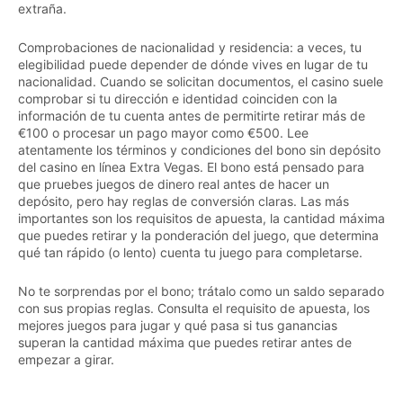
extraña.
Comprobaciones de nacionalidad y residencia: a veces, tu
elegibilidad puede depender de dónde vives en lugar de tu
nacionalidad. Cuando se solicitan documentos, el casino suele
comprobar si tu dirección e identidad coinciden con la
información de tu cuenta antes de permitirte retirar más de
€100 o procesar un pago mayor como €500. Lee
atentamente los términos y condiciones del bono sin depósito
del casino en línea Extra Vegas. El bono está pensado para
que pruebes juegos de dinero real antes de hacer un
depósito, pero hay reglas de conversión claras. Las más
importantes son los requisitos de apuesta, la cantidad máxima
que puedes retirar y la ponderación del juego, que determina
qué tan rápido (o lento) cuenta tu juego para completarse.
No te sorprendas por el bono; trátalo como un saldo separado
con sus propias reglas. Consulta el requisito de apuesta, los
mejores juegos para jugar y qué pasa si tus ganancias
superan la cantidad máxima que puedes retirar antes de
empezar a girar.