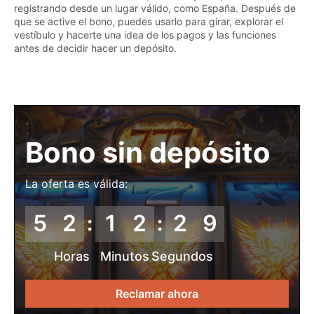
registrando desde un lugar válido, como España. Después de
que se active el bono, puedes usarlo para girar, explorar el
vestíbulo y hacerte una idea de los pagos y las funciones
antes de decidir hacer un depósito.
Bono sin depósito
La oferta es válida:
5
2
1
2
2
8
:
:
Horas
Minutos
Segundos
Reclamar ahora