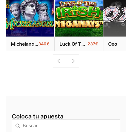
Michelangelo
Luck Of The Irish Megaways
Oxo
340€
237€
Coloca tu apuesta