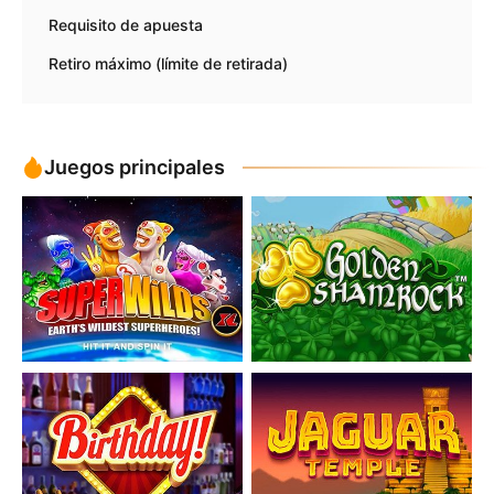
Requisito de apuesta
Retiro máximo (límite de retirada)
Cuánto contribuye cada apuesta a la apuesta
Regístrate y verifica tu cuenta para obtener el bono
Juegos principales
Las mejores tragamonedas de Extra Vegas para usar
el crédito de bono gratis
Mejores selecciones de tragamonedas para crédito
de bono gratis
Cómo funciona el paquete de bienvenida después de
reclamar el bono sin depósito