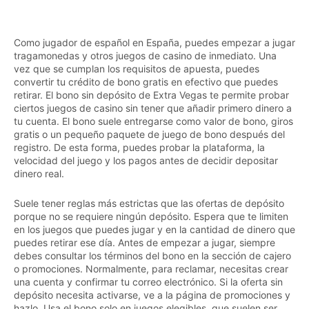
Como jugador de español en España, puedes empezar a jugar
tragamonedas y otros juegos de casino de inmediato. Una
vez que se cumplan los requisitos de apuesta, puedes
convertir tu crédito de bono gratis en efectivo que puedes
retirar. El bono sin depósito de Extra Vegas te permite probar
ciertos juegos de casino sin tener que añadir primero dinero a
tu cuenta. El bono suele entregarse como valor de bono, giros
gratis o un pequeño paquete de juego de bono después del
registro. De esta forma, puedes probar la plataforma, la
velocidad del juego y los pagos antes de decidir depositar
dinero real.
Suele tener reglas más estrictas que las ofertas de depósito
porque no se requiere ningún depósito. Espera que te limiten
en los juegos que puedes jugar y en la cantidad de dinero que
puedes retirar ese día. Antes de empezar a jugar, siempre
debes consultar los términos del bono en la sección de cajero
o promociones. Normalmente, para reclamar, necesitas crear
una cuenta y confirmar tu correo electrónico. Si la oferta sin
depósito necesita activarse, ve a la página de promociones y
hazlo. Usa el bono solo en juegos elegibles, que suelen ser