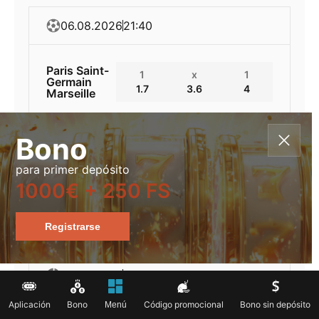
06.08.2026
21:40
Paris Saint-
1
x
1
Germain
1.7
3.6
4
Marseille
Bono
06.08.2026
22:50
para primer depósito
1000€ + 250 FS
Atletico
1
x
1
Madrid
2.2
3.3
3.1
Sevilla
Registrarse
06.08.2026
21:20
Aplicación
Bono
Código promocional
Bono sin depósito
Menú
Toronto