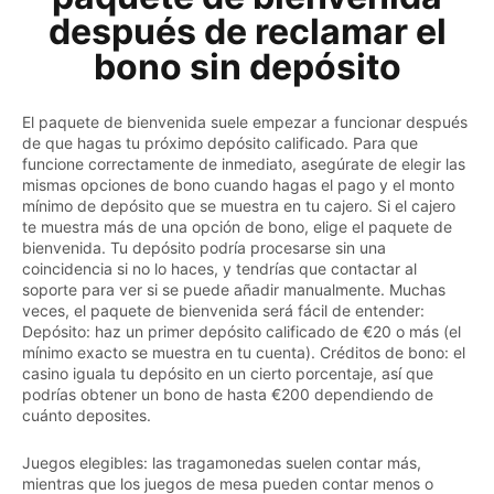
después de reclamar el
bono sin depósito
El paquete de bienvenida suele empezar a funcionar después
de que hagas tu próximo depósito calificado. Para que
funcione correctamente de inmediato, asegúrate de elegir las
mismas opciones de bono cuando hagas el pago y el monto
mínimo de depósito que se muestra en tu cajero. Si el cajero
te muestra más de una opción de bono, elige el paquete de
bienvenida. Tu depósito podría procesarse sin una
coincidencia si no lo haces, y tendrías que contactar al
soporte para ver si se puede añadir manualmente. Muchas
veces, el paquete de bienvenida será fácil de entender:
Depósito: haz un primer depósito calificado de €20 o más (el
mínimo exacto se muestra en tu cuenta). Créditos de bono: el
casino iguala tu depósito en un cierto porcentaje, así que
podrías obtener un bono de hasta €200 dependiendo de
cuánto deposites.
Juegos elegibles: las tragamonedas suelen contar más,
mientras que los juegos de mesa pueden contar menos o