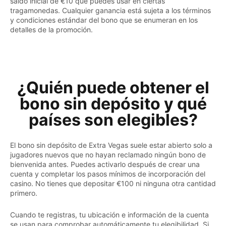
saldo inicial de €10 que puedes usar en ciertas
tragamonedas. Cualquier ganancia está sujeta a los términos
y condiciones estándar del bono que se enumeran en los
detalles de la promoción.
¿Quién puede obtener el
bono sin depósito y qué
países son elegibles?
El bono sin depósito de Extra Vegas suele estar abierto solo a
jugadores nuevos que no hayan reclamado ningún bono de
bienvenida antes. Puedes activarlo después de crear una
cuenta y completar los pasos mínimos de incorporación del
casino. No tienes que depositar €100 ni ninguna otra cantidad
primero.
Cuando te registras, tu ubicación e información de la cuenta
se usan para comprobar automáticamente tu elegibilidad. Si