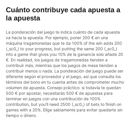
Cuánto contribuye cada apuesta a
la apuesta
La ponderación del juego te indica cuánto de cada apuesta
va hacia la apuesta. Por ejemplo, poner 200 € en una
máquina tragamonedas que te da 100% of the win adds 200
(_sc0_) to your progress, but putting the same 200 (_sc0_)
into a game that gives you 10% de la ganancia solo añade 20
€. En realidad, los juegos de tragamonedas tienden a
contribuir más, mientras que los juegos de mesa tienden a
contribuir menos o nada. La ponderación del juego puede ser
diferente según el proveedor y el juego, así que consulta los
términos del bono en tu cuenta antes de comprometer mucho
volumen de apuesta. Consejo práctico: si todavía te quedan
500 € por apostar, necesitarás 500 € de apuestas para
terminar en juegos con una contribución de 100%
contribution, but you'll need 2500 (_sc0_) of bets to finish on
games with a 20%. Elige sabiamente para evitar quedarte sin
tiempo o dinero.