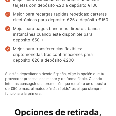
tarjetas con depósito €20 a depósito €100
Mejor para recargas rápidas repetidas: carteras
electrónicas para depósito €25 a depósito €150
Mejor para pagos bancarios directos: banca
instantánea cuando esté disponible para
depósito €50 +
Mejor para transferencias flexibles:
criptomonedas tras confirmaciones para
depósito €20 a depósito €200
Si estás depositando desde España, elige la opción que tu
proveedor procese localmente y de forma fiable. Cuando
intentas conseguir una promoción que requiere un depósito
de €50 o más, el método "más rápido" es el que siempre
funciona a la primera.
Opciones de retirada,