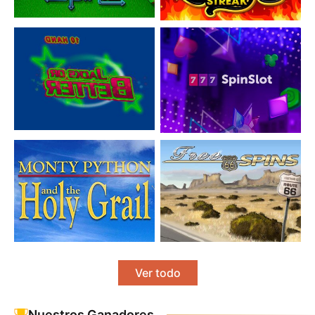
Ver todo
Nuestros Ganadores