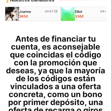
Joanne
04:47:28
Elliot
04:47:
365€
336€
Antes de financiar tu
cuenta, es aconsejable
que coincidas el código
con la promoción que
deseas, ya que la mayoría
de los códigos están
vinculados a una oferta
concreta, como un bono
por primer depósito, una
oferta de recarga o giros