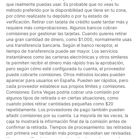
que realmente puedas usar. Es probable que no veas tu
método preferido por la disponibilidad que tiene en tu zona,
por cómo realizaste tu depósito o por tu estado de
verificación. Retirar con tarjeta de crédito suele tardar más y
requiere más comprobaciones. Algunos bancos cobran
comisiones por gestionar las tarjetas. Cuando quieres retirar
una gran cantidad de dinero, como $1.000, normalmente usas
una transferencia bancaria. Según el banco receptor, el
tiempo de transferencia puede ser mayor. Los servicios
instantáneos como las carteras electrónicas y otros similares
te permiten recibir el dinero más rápido tras la aprobación,
pero según cómo esté configurada tu cuenta, el proveedor
puede cobrarte comisiones. Otros métodos locales pueden
aparecer para usuarios en España. Pueden ser rápidos, pero
cada proveedor establece sus propios límites y comisiones.
Comisiones: Extra Vegas podría cobrar una comisión por
algunos tipos de retirada o en ciertas situaciones, como
cuando pides retirar cantidades pequeñas como $20
repetidamente. Los proveedores de pago también pueden
añadir comisiones por su cuenta. La mayoría de las veces, la
caja te mostrará la información final de la comisión antes de
confirmar la retirada. Tiempos de procesamiento: las retiradas
por primera vez tardarán más porque necesitan ser revisadas.