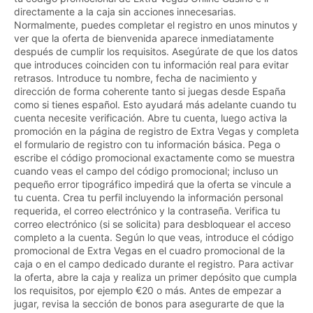
directamente a la caja sin acciones innecesarias.
Normalmente, puedes completar el registro en unos minutos y
ver que la oferta de bienvenida aparece inmediatamente
después de cumplir los requisitos. Asegúrate de que los datos
que introduces coinciden con tu información real para evitar
retrasos. Introduce tu nombre, fecha de nacimiento y
dirección de forma coherente tanto si juegas desde España
como si tienes español. Esto ayudará más adelante cuando tu
cuenta necesite verificación. Abre tu cuenta, luego activa la
promoción en la página de registro de Extra Vegas y completa
el formulario de registro con tu información básica. Pega o
escribe el código promocional exactamente como se muestra
cuando veas el campo del código promocional; incluso un
pequeño error tipográfico impedirá que la oferta se vincule a
tu cuenta. Crea tu perfil incluyendo la información personal
requerida, el correo electrónico y la contraseña. Verifica tu
correo electrónico (si se solicita) para desbloquear el acceso
completo a la cuenta. Según lo que veas, introduce el código
promocional de Extra Vegas en el cuadro promocional de la
caja o en el campo dedicado durante el registro. Para activar
la oferta, abre la caja y realiza un primer depósito que cumpla
los requisitos, por ejemplo €20 o más. Antes de empezar a
jugar, revisa la sección de bonos para asegurarte de que la