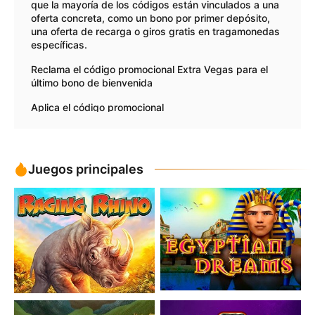
que la mayoría de los códigos están vinculados a una
oferta concreta, como un bono por primer depósito,
una oferta de recarga o giros gratis en tragamonedas
específicas.
Reclama el código promocional Extra Vegas para el
último bono de bienvenida
Aplica el código promocional
Tipos de bonos actuales que puedes reclamar con un
código promocional
Juegos principales
Antes de aplicar un código promocional de Extra
Vegas Online Casino, revisa los términos del bono
que afectan directamente a la rapidez con la que
puedes cumplir los requisitos de apuesta y a la
cantidad que realmente puedes retirar.
Crea una cuenta en Extra Vegas y activa la oferta en
minutos.
Mejores métodos de pago para depósitos rápidos en
Extra Vegas Casino