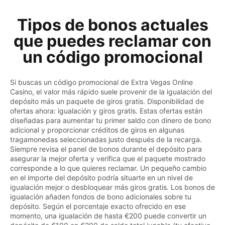
Tipos de bonos actuales
que puedes reclamar con
un código promocional
Si buscas un código promocional de Extra Vegas Online
Casino, el valor más rápido suele provenir de la igualación del
depósito más un paquete de giros gratis. Disponibilidad de
ofertas ahora: igualación y giros gratis. Estas ofertas están
diseñadas para aumentar tu primer saldo con dinero de bono
adicional y proporcionar créditos de giros en algunas
tragamonedas seleccionadas justo después de la recarga.
Siempre revisa el panel de bonos durante el depósito para
asegurar la mejor oferta y verifica que el paquete mostrado
corresponde a lo que quieres reclamar. Un pequeño cambio
en el importe del depósito podría situarte en un nivel de
igualación mejor o desbloquear más giros gratis. Los bonos de
igualación añaden fondos de bono adicionales sobre tu
depósito. Según el porcentaje exacto ofrecido en ese
momento, una igualación de hasta €200 puede convertir un