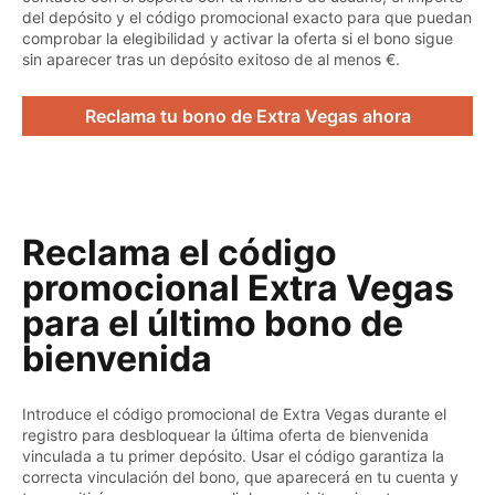
del depósito y el código promocional exacto para que puedan
comprobar la elegibilidad y activar la oferta si el bono sigue
sin aparecer tras un depósito exitoso de al menos €.
Reclama tu bono de Extra Vegas ahora
Reclama el código
promocional Extra Vegas
para el último bono de
bienvenida
Introduce el código promocional de Extra Vegas durante el
registro para desbloquear la última oferta de bienvenida
vinculada a tu primer depósito. Usar el código garantiza la
correcta vinculación del bono, que aparecerá en tu cuenta y