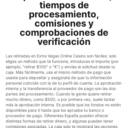
tiempos de
procesamiento,
comisiones y
comprobaciones de
verificación
Las retiradas en Extra Vegas Online Casino son fáciles: solo
eliges un método que te funcione, introduces el importe (por
ejemplo, "retirar $100" o "€") y envías la solicitud desde tu
caja. Más fácilmente, usa el mismo método de pago que
usaste para depositar y asegúrate de que tu información
personal coincide con la de tu perfil de cuenta. La aprobación
interna y la transferencia al proveedor de pago son las dos
partes del procesamiento. Cuando la gente quiere retirar
mucho dinero, como $500, o por primera vez, suele tardar
más la aprobación interna. Es posible que los fondos no estén
disponibles para ti hasta que los apruebe tu banco o
proveedor de pago. Diferentes España pueden ofrecer
distintas formas de retirar dinero, y algunas pueden tener
comisiones asociadas. La caja solo te mostrará las opciones