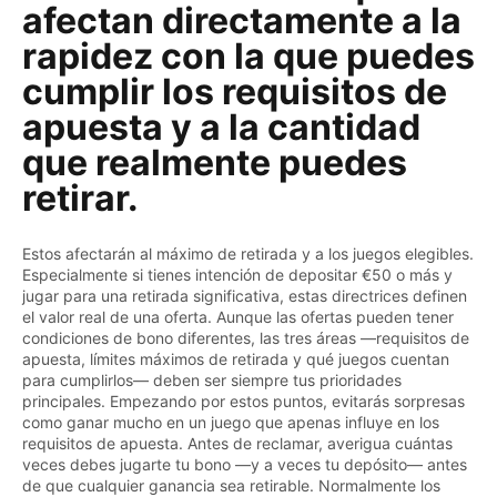
afectan directamente a la
rapidez con la que puedes
cumplir los requisitos de
apuesta y a la cantidad
que realmente puedes
retirar.
Estos afectarán al máximo de retirada y a los juegos elegibles.
Especialmente si tienes intención de depositar €50 o más y
jugar para una retirada significativa, estas directrices definen
el valor real de una oferta. Aunque las ofertas pueden tener
condiciones de bono diferentes, las tres áreas —requisitos de
apuesta, límites máximos de retirada y qué juegos cuentan
para cumplirlos— deben ser siempre tus prioridades
principales. Empezando por estos puntos, evitarás sorpresas
como ganar mucho en un juego que apenas influye en los
requisitos de apuesta. Antes de reclamar, averigua cuántas
veces debes jugarte tu bono —y a veces tu depósito— antes
de que cualquier ganancia sea retirable. Normalmente los