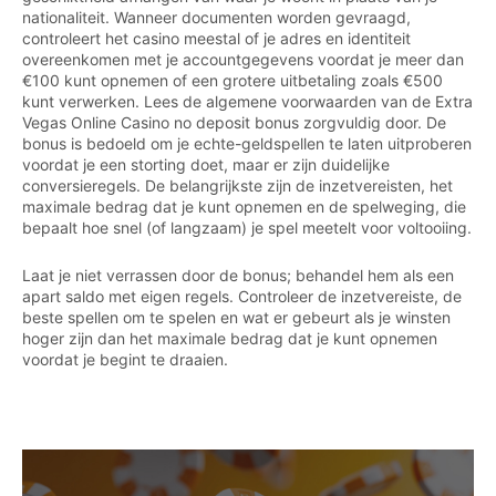
nationaliteit. Wanneer documenten worden gevraagd,
controleert het casino meestal of je adres en identiteit
overeenkomen met je accountgegevens voordat je meer dan
€100 kunt opnemen of een grotere uitbetaling zoals €500
kunt verwerken. Lees de algemene voorwaarden van de Extra
Vegas Online Casino no deposit bonus zorgvuldig door. De
bonus is bedoeld om je echte-geldspellen te laten uitproberen
voordat je een storting doet, maar er zijn duidelijke
conversieregels. De belangrijkste zijn de inzetvereisten, het
maximale bedrag dat je kunt opnemen en de spelweging, die
bepaalt hoe snel (of langzaam) je spel meetelt voor voltooiing.
Laat je niet verrassen door de bonus; behandel hem als een
apart saldo met eigen regels. Controleer de inzetvereiste, de
beste spellen om te spelen en wat er gebeurt als je winsten
hoger zijn dan het maximale bedrag dat je kunt opnemen
voordat je begint te draaien.