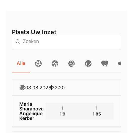
Plaats Uw Inzet
Alle
08.08.2026
22:20
Maria
1
1
Sharapova
Angelique
1.9
1.85
Kerber