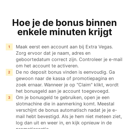
Hoe je de bonus binnen
enkele minuten krijgt
Maak eerst een account aan bij Extra Vegas.
Zorg ervoor dat je naam, adres en
geboortedatum correct zijn. Controleer je e-mail
om het account te activeren.
De no deposit bonus vinden is eenvoudig. Ga
gewoon naar de kassa of promotiepagina en
zoek ernaar. Wanneer je op "Claim" klikt, wordt
het bonusgeld aan je account toegevoegd.
Om je bonusgeld te gebruiken, open je een
slotmachine die in aanmerking komt. Meestal
verschijnt de bonus automatisch nadat je je e-
mail hebt bevestigd. Als je hem niet meteen ziet,
log dan uit en weer in, en kijk opnieuw in de
promotiesectie.