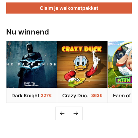
Claim je welkomstpakket
Nu winnend
Dark Knight
Crazy Ducky
Farm of F
227€
363€