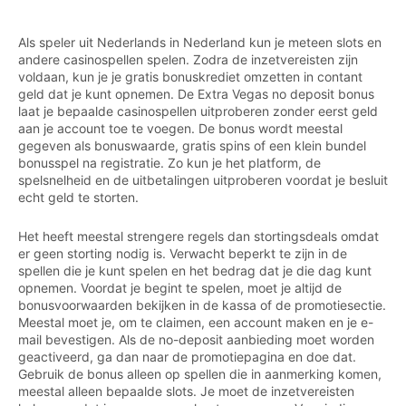
Als speler uit Nederlands in Nederland kun je meteen slots en
andere casinospellen spelen. Zodra de inzetvereisten zijn
voldaan, kun je je gratis bonuskrediet omzetten in contant
geld dat je kunt opnemen. De Extra Vegas no deposit bonus
laat je bepaalde casinospellen uitproberen zonder eerst geld
aan je account toe te voegen. De bonus wordt meestal
gegeven als bonuswaarde, gratis spins of een klein bundel
bonusspel na registratie. Zo kun je het platform, de
spelsnelheid en de uitbetalingen uitproberen voordat je besluit
echt geld te storten.
Het heeft meestal strengere regels dan stortingsdeals omdat
er geen storting nodig is. Verwacht beperkt te zijn in de
spellen die je kunt spelen en het bedrag dat je die dag kunt
opnemen. Voordat je begint te spelen, moet je altijd de
bonusvoorwaarden bekijken in de kassa of de promotiesectie.
Meestal moet je, om te claimen, een account maken en je e-
mail bevestigen. Als de no-deposit aanbieding moet worden
geactiveerd, ga dan naar de promotiepagina en doe dat.
Gebruik de bonus alleen op spellen die in aanmerking komen,
meestal alleen bepaalde slots. Je moet de inzetvereisten