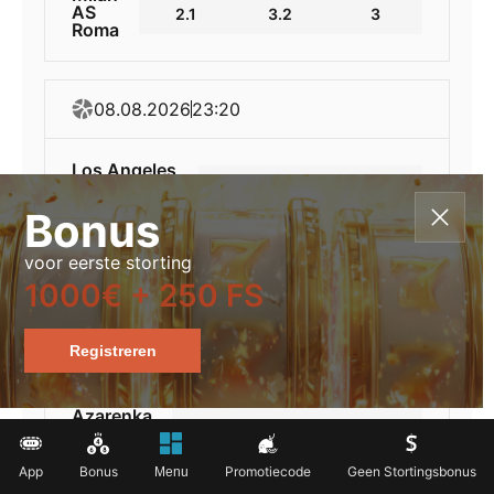
AS
2.1
3.2
3
Roma
08.08.2026
23:20
Los Angeles
1
x
1
Clippers
Minnesota
1.9
3.15
1.95
Bonus
Timberwolves
voor eerste storting
1000€ + 250 FS
08.08.2026
14:40
Registreren
Simona
1
1
Halep
Victoria
1.85
1.95
Azarenka
App
Bonus
Promotiecode
Geen Stortingsbonus
Menu