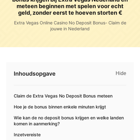
meteen beginnen met spelen voor echt
geld, zonder eerst te hoeven storten €
Extra Vegas Online Casino No Deposit Bonus- Claim de
jouwe in Nederland
Inhoudsopgave
Hide
Claim de Extra Vegas No Deposit Bonus meteen
Hoe je de bonus binnen enkele minuten krijgt
Wie kan de no deposit bonus krijgen en welke landen
komen in aanmerking?
Inzetvereiste