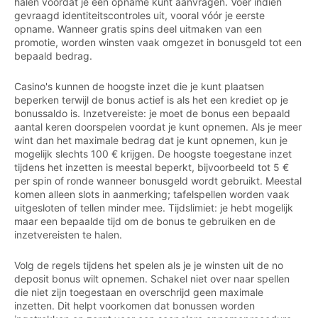
halen voordat je een opname kunt aanvragen. Voer indien
gevraagd identiteitscontroles uit, vooral vóór je eerste
opname. Wanneer gratis spins deel uitmaken van een
promotie, worden winsten vaak omgezet in bonusgeld tot een
bepaald bedrag.
Casino's kunnen de hoogste inzet die je kunt plaatsen
beperken terwijl de bonus actief is als het een krediet op je
bonussaldo is. Inzetvereiste: je moet de bonus een bepaald
aantal keren doorspelen voordat je kunt opnemen. Als je meer
wint dan het maximale bedrag dat je kunt opnemen, kun je
mogelijk slechts 100 € krijgen. De hoogste toegestane inzet
tijdens het inzetten is meestal beperkt, bijvoorbeeld tot 5 €
per spin of ronde wanneer bonusgeld wordt gebruikt. Meestal
komen alleen slots in aanmerking; tafelspellen worden vaak
uitgesloten of tellen minder mee. Tijdslimiet: je hebt mogelijk
maar een bepaalde tijd om de bonus te gebruiken en de
inzetvereisten te halen.
Volg de regels tijdens het spelen als je je winsten uit de no
deposit bonus wilt opnemen. Schakel niet over naar spellen
die niet zijn toegestaan en overschrijd geen maximale
inzetten. Dit helpt voorkomen dat bonussen worden