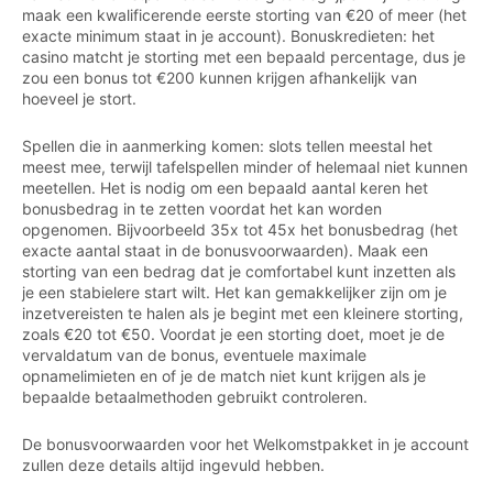
maak een kwalificerende eerste storting van €20 of meer (het
exacte minimum staat in je account). Bonuskredieten: het
casino matcht je storting met een bepaald percentage, dus je
zou een bonus tot €200 kunnen krijgen afhankelijk van
hoeveel je stort.
Spellen die in aanmerking komen: slots tellen meestal het
meest mee, terwijl tafelspellen minder of helemaal niet kunnen
meetellen. Het is nodig om een bepaald aantal keren het
bonusbedrag in te zetten voordat het kan worden
opgenomen. Bijvoorbeeld 35x tot 45x het bonusbedrag (het
exacte aantal staat in de bonusvoorwaarden). Maak een
storting van een bedrag dat je comfortabel kunt inzetten als
je een stabielere start wilt. Het kan gemakkelijker zijn om je
inzetvereisten te halen als je begint met een kleinere storting,
zoals €20 tot €50. Voordat je een storting doet, moet je de
vervaldatum van de bonus, eventuele maximale
opnamelimieten en of je de match niet kunt krijgen als je
bepaalde betaalmethoden gebruikt controleren.
De bonusvoorwaarden voor het Welkomstpakket in je account
zullen deze details altijd ingevuld hebben.