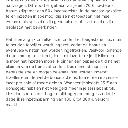
aanvragen. Dit is wat er gebeurt als je een 20 € no-deposit
bonus krijgt met een 50x inzetvereiste. In de meeste gevallen
tellen inzetten in spelmodi die ze niet toestaan niet mee,
evenmin als spins die zijn geannuleerd of inzetten die zijn
geplaatst met beperkingen.
Het is belangrijk om elke inzet onder het toegestane maximum
te houden terwijl er wordt ingezet, zodat de bonus en
eventuele winsten niet worden ingetrokken. Veelvoorkomende
dingen om op te letten tijdens het inzetten zijn tijdslimieten —
je moet het inzetten mogelijk binnen een bepaalde tijd na het
claimen van de bonus afronden. Deelnemende spellen —
bepaalde spellen mogen helemaal niet worden ingezet.
Inzetlimieten: terwijl de bonus actief is, kan er een maximale
inzet per spin of ronde gelden. Wanneer je slechts 25 € aan
bonusgeld hebt en niet veel geld meer in je sessiebankroll,
kies dan spellen met hogere bijdragepercentages zodat je
dagelijkse inzetinspanning van 100 € tot 300 € verschil
maakt.