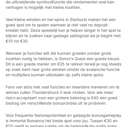
de uitbreidende-symboolfunctie die rendementen snel kan
verhogen is mogelijk met kleine inzetten.
Veel kleine winsten en her-spins in Starburst maken het een
goed spel om te spelen wanneer je niet veel no deposit
krediet hebt. Deze speelstijl kan je helpen langer in het spel te
blijven en te zoeken naar gestage saldogroei als je begint met
€10 tot €30.
Wanneer je functies wilt die kunnen groeien zonder grote
inzetten nodig te hebben, is Gonzo's Quest een goede keuze.
Dit is een goede manier om €25 te rekken terwijl je nog steeds
op zoek bent naar grote winsten omdat de avalanche-functie
en multipliers kunnen uitbetalen op zelfs kleine spins.
Fans van slots met veel functies en meerdere manieren om te
winnen zullen Thunderstruck II leuk vinden. Voor wie meer
risico accepteert voor een grotere beloning is €40 een goed
bedrag om verschillende bonusrondes uit te proberen.
Voor frequente featurepotentieel en gelaagde bonusgameplay
is Immortal Romance het beste spel voor jou. Tussen €30 en
€50 geeft je genoeg ruimte om de belangrijkste gratis spins