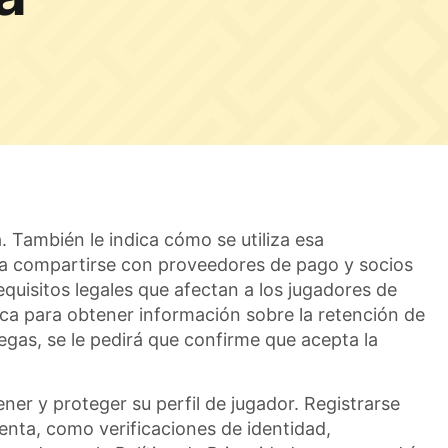
. También le indica cómo se utiliza esa
ía compartirse con proveedores de pago y socios
quisitos legales que afectan a los jugadores de
ica para obtener información sobre la retención de
egas, se le pedirá que confirme que acepta la
ner y proteger su perfil de jugador. Registrarse
enta, como verificaciones de identidad,