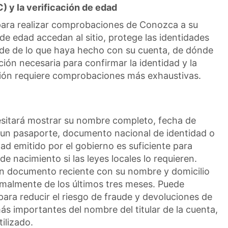
 y la verificación de edad
l para realizar comprobaciones de Conozca a su
de edad accedan al sitio, protege las identidades
ende de lo que haya hecho con su cuenta, de dónde
ción necesaria para confirmar la identidad y la
acción requiere comprobaciones más exhaustivas.
esitará mostrar su nombre completo, fecha de
 un pasaporte, documento nacional de identidad o
 emitido por el gobierno es suficiente para
 nacimiento si las leyes locales lo requieren.
r un documento reciente con su nombre y domicilio
ormalmente de los últimos tres meses. Puede
para reducir el riesgo de fraude y devoluciones de
s importantes del nombre del titular de la cuenta,
ilizado.