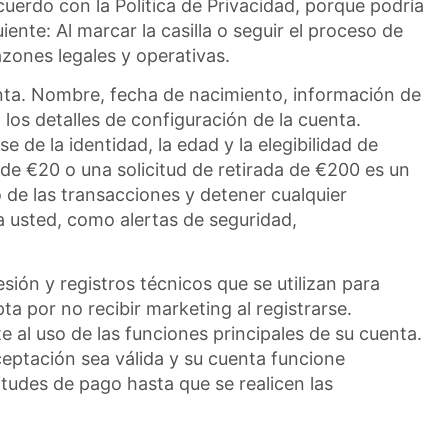
uerdo con la Política de Privacidad, porque podría
nte: Al marcar la casilla o seguir el proceso de
azones legales y operativas.
uenta. Nombre, fecha de nacimiento, información de
los detalles de configuración de la cuenta.
de la identidad, la edad y la elegibilidad de
o de €20 o una solicitud de retirada de €200 es un
o de las transacciones y detener cualquier
 usted, como alertas de seguridad,
sión y registros técnicos que se utilizan para
ta por no recibir marketing al registrarse.
al uso de las funciones principales de su cuenta.
eptación sea válida y su cuenta funcione
itudes de pago hasta que se realicen las