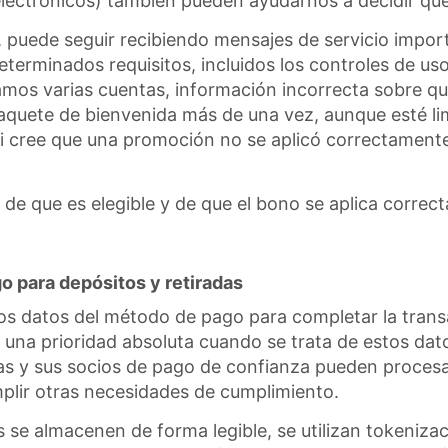
electrónicos) también pueden ayudarnos a decidir qué
g, puede seguir recibiendo mensajes de servicio impo
terminados requisitos, incluidos los controles de uso
ramos varias cuentas, información incorrecta sobre q
paquete de bienvenida más de una vez, aunque esté li
i cree que una promoción no se aplicó correctamente, 
e que es elegible y de que el bono se aplica correct
o para depósitos y retiradas
os datos del método de pago para completar la trans
s una prioridad absoluta cuando se trata de estos da
egas y sus socios de pago de confianza pueden proces
mplir otras necesidades de cumplimiento.
s se almacenen de forma legible, se utilizan tokeniz