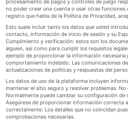
procesamiento de pagos y controles de juego respon
no poder crear una cuenta o usar otras funciones q
registro que habla de la Política de Privacidad, a
Esto suele incluir tanto los datos que usted intr
contacto, información de inicio de sesión y su Esp
Cumplimiento y verificación: estos son los documen
alguien, así como para cumplir los requisitos legal
ejemplo de proporcionar la información necesaria p
comportamiento indebido. Las comunicaciones de s
actualizaciones de políticas y respuestas del pers
Los datos de uso de la plataforma incluyen informa
mantener el sitio seguro y resolver problemas. No e
Normalmente puede cambiar su configuración de mar
Asegúrese de proporcionar información correcta al
correctamente. Los detalles que no coincidan puede
comprobaciones necesarias.