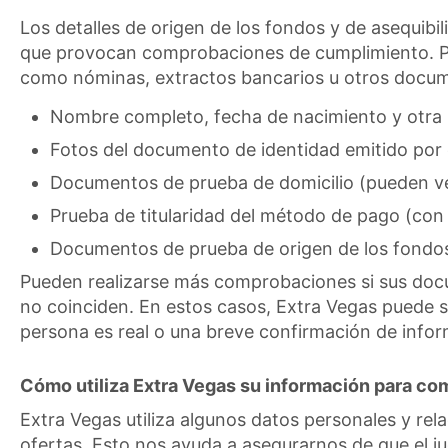
Los detalles de origen de los fondos y de asequib
que provocan comprobaciones de cumplimiento. Por 
como nóminas, extractos bancarios u otros docu
Nombre completo, fecha de nacimiento y otra i
Fotos del documento de identidad emitido por 
Documentos de prueba de domicilio (pueden ver
Prueba de titularidad del método de pago (con 
Documentos de prueba de origen de los fondo
Pueden realizarse más comprobaciones si sus docum
no coinciden. En estos casos, Extra Vegas puede s
persona es real o una breve confirmación de info
Cómo utiliza Extra Vegas su información para co
Extra Vegas utiliza algunos datos personales y re
ofertas. Esto nos ayuda a asegurarnos de que el j