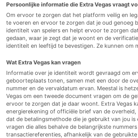
Persoonlijke informatie die Extra Vegas vraagt v
Om ervoor te zorgen dat het platform veilig en le
te voeren en ervoor te zorgen dat je oud genoeg b
identiteit van spelers en helpt ervoor te zorgen da
gedaan, waar je zegt dat je woont en de verificati
identiteit en leeftijd te bevestigen. Ze kunnen om
Wat Extra Vegas kan vragen
Informatie over je identiteit wordt gevraagd om e
geboorteplaats tonen, samen met een door de overhe
nummer en de vervaldatum ervan. Meestal is hetzel
Vegas om een tweede document vragen om de geboo
ervoor te zorgen dat je daar woont. Extra Vegas 
energierekening of officiële brief van de overhei
dat de betalingsmethode die je gebruikt van jou i
vragen die alles behalve de belangrijkste numme
transactiereferenties, afhankelijk van de gebruikt