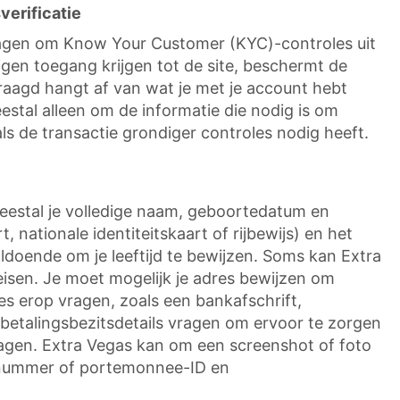
verificatie
 vragen om Know Your Customer (KYC)-controles uit
gen toegang krijgen tot de site, beschermt de
evraagd hangt af van wat je met je account hebt
estal alleen om de informatie die nodig is om
als de transactie grondiger controles nodig heeft.
meestal je volledige naam, geboortedatum en
nationale identiteitskaart of rijbewijs) en het
ldoende om je leeftijd te bewijzen. Soms kan Extra
sen. Je moet mogelijk je adres bewijzen om
s erop vragen, zoals een bankafschrift,
 betalingsbezitsdetails vragen om ervoor te zorgen
rlagen. Extra Vegas kan om een screenshot of foto
rtnummer of portemonnee-ID en