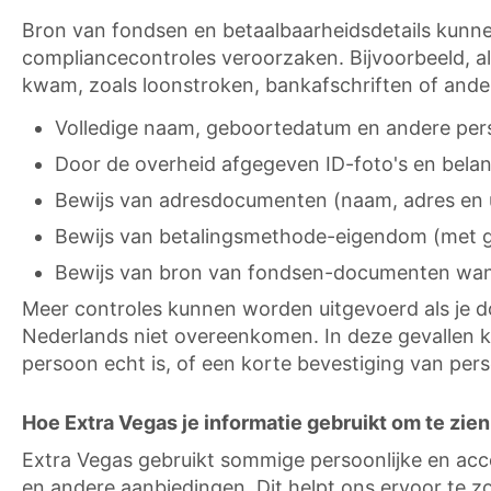
Bron van fondsen en betaalbaarheidsdetails kunne
compliancecontroles veroorzaken. Bijvoorbeeld, a
kwam, zoals loonstroken, bankafschriften of and
Volledige naam, geboortedatum en andere perso
Door de overheid afgegeven ID-foto's en belan
Bewijs van adresdocumenten (naam, adres en 
Bewijs van betalingsmethode-eigendom (met g
Bewijs van bron van fondsen-documenten wanne
Meer controles kunnen worden uitgevoerd als je doc
Nederlands niet overeenkomen. In deze gevallen ka
persoon echt is, of een korte bevestiging van per
Hoe Extra Vegas je informatie gebruikt om te zi
Extra Vegas gebruikt sommige persoonlijke en acc
en andere aanbiedingen. Dit helpt ons ervoor te zor