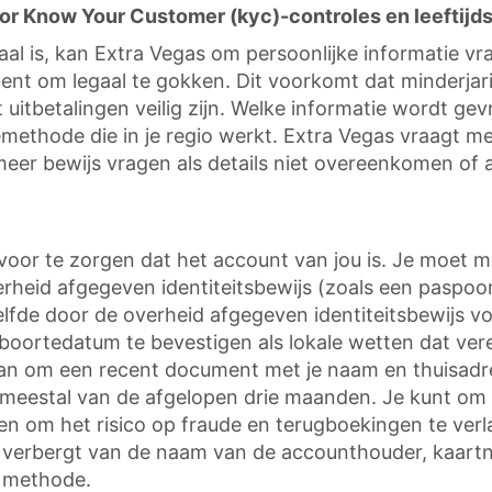
oor Know Your Customer (kyc)-controles en leeftijds
gaal is, kan Extra Vegas om persoonlijke informatie
ent om legaal te gokken. Dit voorkomt dat minderjari
t uitbetalingen veilig zijn. Welke informatie wordt g
emethode die in je regio werkt. Extra Vegas vraagt me
 meer bewijs vragen als details niet overeenkomen of 
rvoor te zorgen dat het account van jou is. Je moet 
id afgegeven identiteitsbewijs (zoals een paspoort, 
fde door de overheid afgegeven identiteitsbewijs vo
rtedatum te bevestigen als lokale wetten dat verei
kan om een recent document met je naam en thuisadre
d, meestal van de afgelopen drie maanden. Je kunt om
s en om het risico op fraude en terugboekingen te ve
rs verbergt van de naam van de accounthouder, kaa
e methode.