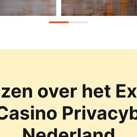
ezen over het E
Casino Privacyb
Nederland