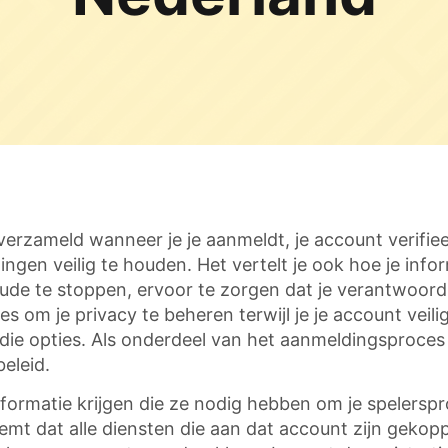
verzameld wanneer je je aanmeldt, je account verifieer
ngen veilig te houden. Het vertelt je ook hoe je inf
de te stoppen, ervoor te zorgen dat je verantwoord s
ies om je privacy te beheren terwijl je je account veil
ie opties. Als onderdeel van het aanmeldingsproces
eleid.
nformatie krijgen die ze nodig hebben om je spelerspr
mt dat alle diensten die aan dat account zijn gekop