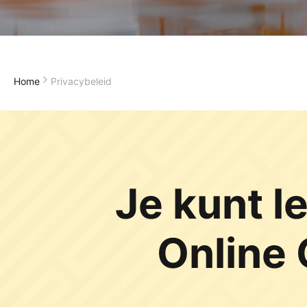
Home
Privacybeleid
Je kunt l
Online 