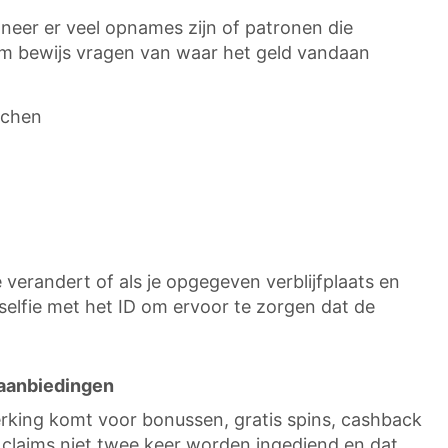
eer er veel opnames zijn of patronen die
om bewijs vragen van waar het geld vandaan
tchen
 verandert of als je opgegeven verblijfplaats en
selfie met het ID om ervoor te zorgen dat de
 aanbiedingen
rking komt voor bonussen, gratis spins, cashback
at claims niet twee keer worden ingediend en dat