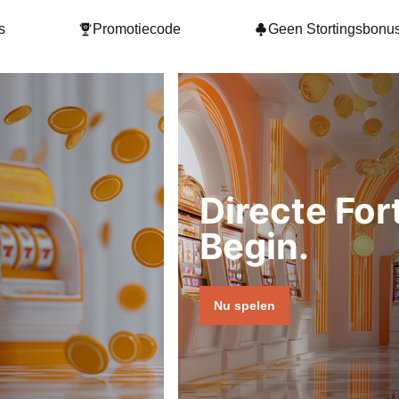
s
Promotiecode
Geen Stortingsbonu
Directe For
Begin.
Nu spelen