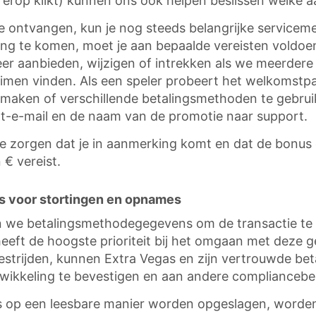
 erop klikt) kunnen ons ook helpen beslissen welke 
 te ontvangen, kun je nog steeds belangrijke service
g te komen, moet je aan bepaalde vereisten voldoen, i
r aanbieden, wijzigen of intrekken als we meerdere a
men vinden. Als een speler probeert het welkomstpakk
aken of verschillende betalingsmethoden te gebruiken
unt-e-mail en de naam van de promotie naar support.
zorgen dat je in aanmerking komt en dat de bonus c
 € vereist.
s voor stortingen en opnames
we betalingsmethodegegevens om de transactie te vo
eeft de hoogste prioriteit bij het omgaan met deze
 bestrijden, kunnen Extra Vegas en zijn vertrouwde b
afwikkeling te bevestigen en aan andere compliancebe
s op een leesbare manier worden opgeslagen, worde