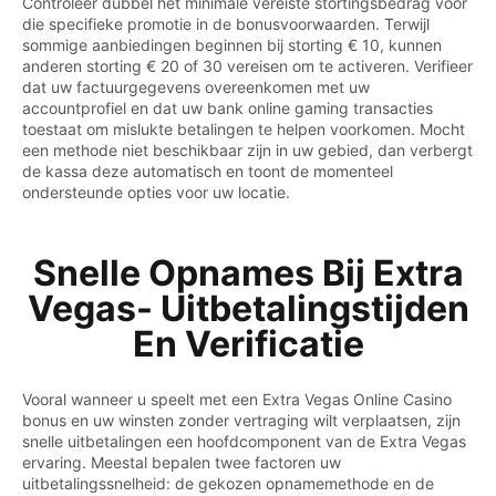
Controleer dubbel het minimale vereiste stortingsbedrag voor
die specifieke promotie in de bonusvoorwaarden. Terwijl
sommige aanbiedingen beginnen bij storting € 10, kunnen
anderen storting € 20 of 30 vereisen om te activeren. Verifieer
dat uw factuurgegevens overeenkomen met uw
accountprofiel en dat uw bank online gaming transacties
toestaat om mislukte betalingen te helpen voorkomen. Mocht
een methode niet beschikbaar zijn in uw gebied, dan verbergt
de kassa deze automatisch en toont de momenteel
ondersteunde opties voor uw locatie.
Snelle Opnames Bij Extra
Vegas- Uitbetalingstijden
En Verificatie
Vooral wanneer u speelt met een Extra Vegas Online Casino
bonus en uw winsten zonder vertraging wilt verplaatsen, zijn
snelle uitbetalingen een hoofdcomponent van de Extra Vegas
ervaring. Meestal bepalen twee factoren uw
uitbetalingssnelheid: de gekozen opnamemethode en de