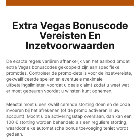
Extra Vegas Bonuscode
Vereisten En
Inzetvoorwaarden
De exacte regels variëren afhankelijk van het aanbod omdat
extra Vegas bonuscodes gekoppeld zijn aan specifieke
promoties. Controleer de promo-details voor de inzetvereiste,
gekwalificeerde spellen en eventuele maximale
uitbetalingslimieten voordat u deals claimt zodat u weet wat
er moet gebeuren voordat u winsten kunt opnemen.
Meestal moet u een kwalificerende storting doen en de code
invoeren bij het afrekenen (of de promo activeren in uw
account). Mocht u de activeringsstap overslaan, dan kan een
100 € storting worden behandeld als een reguliere storting,
waardoor elke automatische bonus toevoeging teniet wordt
gedaan.