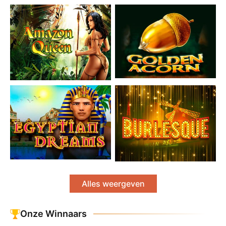
Alles weergeven
Onze Winnaars