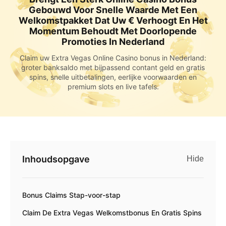
Gebouwd Voor Snelle Waarde Met Een
Welkomstpakket Dat Uw € Verhoogt En Het
Momentum Behoudt Met Doorlopende
Promoties In Nederland
Claim uw Extra Vegas Online Casino bonus in Nederland:
groter banksaldo met bijpassend contant geld en gratis
spins, snelle uitbetalingen, eerlijke voorwaarden en
premium slots en live tafels.
Inhoudsopgave
Hide
Bonus Claims Stap-voor-stap
Claim De Extra Vegas Welkomstbonus En Gratis Spins