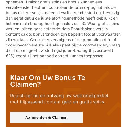
opnemen. Timing: gratis spins en bonus kunnen een
vervalvenster hebben (controleer de promo-pagina); als de
bonus niet verschijnt na een kwalificerende storting, bevestig
dan eerst dat u de juiste stortingsmethode heeft gebruikt en
het minimale bedrag heeft gehaald zoals €. Waar gratis spins
werken, alleen geselecteerde slots Bonusbalans versus
contant saldo: bonusfondsen zijn beperkt totdat voorwaarden
zijn voldaan. Controleer vervolgens of de promotie opt-in of
code-invoer vereiste. Als alles past bij de voorwaarden, vraag
dan hulp en geef uw stortingstijd en-bedrag (bijvoorbeeld
€25) zodat zij het aanbod correct kunnen toepassen.
Klaar Om Uw Bonus Te
Claimen?
Registreer nu en ontvang uw welkomstpakket
met bijpassend contant geld en gratis spins.
Aanmelden & Claimen