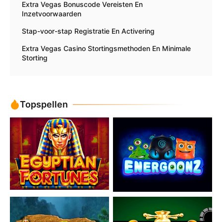
Extra Vegas Bonuscode Vereisten En
Inzetvoorwaarden
Stap-voor-stap Registratie En Activering
Extra Vegas Casino Stortingsmethoden En Minimale
Storting
Snelle Opnames Bij Extra Vegas- Uitbetalingstijden En
Verificatie
Opnamelimieten En Bonuslimieten
Topspellen