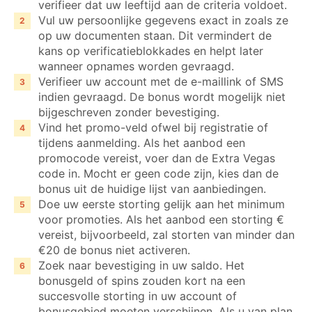
verifieer dat uw leeftijd aan de criteria voldoet.
Vul uw persoonlijke gegevens exact in zoals ze
op uw documenten staan. Dit vermindert de
kans op verificatieblokkades en helpt later
wanneer opnames worden gevraagd.
Verifieer uw account met de e-maillink of SMS
indien gevraagd. De bonus wordt mogelijk niet
bijgeschreven zonder bevestiging.
Vind het promo-veld ofwel bij registratie of
tijdens aanmelding. Als het aanbod een
promocode vereist, voer dan de Extra Vegas
code in. Mocht er geen code zijn, kies dan de
bonus uit de huidige lijst van aanbiedingen.
Doe uw eerste storting gelijk aan het minimum
voor promoties. Als het aanbod een storting €
vereist, bijvoorbeeld, zal storten van minder dan
€20 de bonus niet activeren.
Zoek naar bevestiging in uw saldo. Het
bonusgeld of spins zouden kort na een
succesvolle storting in uw account of
bonusgebied moeten verschijnen. Als u van plan