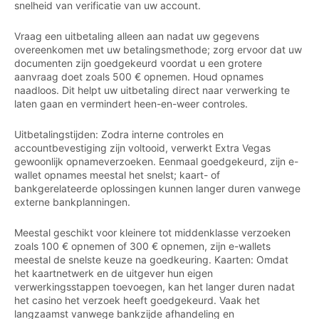
snelheid van verificatie van uw account.
Vraag een uitbetaling alleen aan nadat uw gegevens
overeenkomen met uw betalingsmethode; zorg ervoor dat uw
documenten zijn goedgekeurd voordat u een grotere
aanvraag doet zoals 500 € opnemen. Houd opnames
naadloos. Dit helpt uw uitbetaling direct naar verwerking te
laten gaan en vermindert heen-en-weer controles.
Uitbetalingstijden: Zodra interne controles en
accountbevestiging zijn voltooid, verwerkt Extra Vegas
gewoonlijk opnameverzoeken. Eenmaal goedgekeurd, zijn e-
wallet opnames meestal het snelst; kaart- of
bankgerelateerde oplossingen kunnen langer duren vanwege
externe bankplanningen.
Meestal geschikt voor kleinere tot middenklasse verzoeken
zoals 100 € opnemen of 300 € opnemen, zijn e-wallets
meestal de snelste keuze na goedkeuring. Kaarten: Omdat
het kaartnetwerk en de uitgever hun eigen
verwerkingsstappen toevoegen, kan het langer duren nadat
het casino het verzoek heeft goedgekeurd. Vaak het
langzaamst vanwege bankzijde afhandeling en