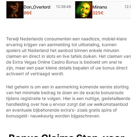
Don_Overlord
12:36:46
Minano
12:36:
86€
325€
Terwijl Nederlands consumenten een naadloze, mobiel-klare
ervaring krijgen van aanmelding tot uitbetaling, kunnen
spelers uit Nederland het aanbod binnen enkele minuten
claimen en direct in slots en live tafels duiken. Het claimen van
de Extra Vegas Online Casino Bonus is bedoeld om snel te
zijn, maar een paar kleine details bepalen of uw bonus direct
activeert of vertraagd wordt.
Het geheim is om een in aanmerking komende eerste storting
van het minimale bedrag te doen en de exacte bonusroute
tijdens registratie te volgen. Hier is een nuttige, gedetailleerde
handleiding over hoe u ervoor zorgt dat uw welkomstaanbod
en eventuele bijbehorende extra's- zoals gratis spins of
bonusgeld- nauwkeurig worden bijgeschreven.