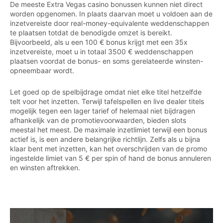
De meeste Extra Vegas casino bonussen kunnen niet direct
worden opgenomen. In plaats daarvan moet u voldoen aan de
inzetvereiste door real-money-equivalente weddenschappen
te plaatsen totdat de benodigde omzet is bereikt.
Bijvoorbeeld, als u een 100 € bonus krijgt met een 35x
inzetvereiste, moet u in totaal 3500 € weddenschappen
plaatsen voordat de bonus- en soms gerelateerde winsten-
opneembaar wordt.
Let goed op de spelbijdrage omdat niet elke titel hetzelfde
telt voor het inzetten. Terwijl tafelspellen en live dealer titels
mogelijk tegen een lager tarief of helemaal niet bijdragen
afhankelijk van de promotievoorwaarden, bieden slots
meestal het meest. De maximale inzetlimiet terwijl een bonus
actief is, is een andere belangrijke richtlijn. Zelfs als u bijna
klaar bent met inzetten, kan het overschrijden van de promo
ingestelde limiet van 5 € per spin of hand de bonus annuleren
en winsten aftrekken.