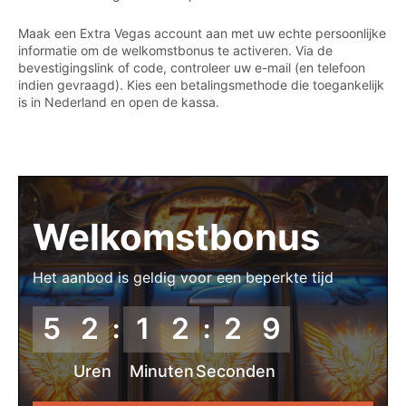
Maak een Extra Vegas account aan met uw echte persoonlijke
informatie om de welkomstbonus te activeren. Via de
bevestigingslink of code, controleer uw e-mail (en telefoon
indien gevraagd). Kies een betalingsmethode die toegankelijk
is in Nederland en open de kassa.
Welkomstbonus
Het aanbod is geldig voor een beperkte tijd
5
2
1
2
2
8
:
:
Uren
Minuten
Seconden