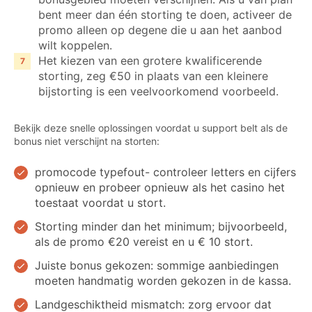
bent meer dan één storting te doen, activeer de
promo alleen op degene die u aan het aanbod
wilt koppelen.
Het kiezen van een grotere kwalificerende
storting, zeg €50 in plaats van een kleinere
bijstorting is een veelvoorkomend voorbeeld.
Bekijk deze snelle oplossingen voordat u support belt als de
bonus niet verschijnt na storten:
promocode typefout- controleer letters en cijfers
opnieuw en probeer opnieuw als het casino het
toestaat voordat u stort.
Storting minder dan het minimum; bijvoorbeeld,
als de promo €20 vereist en u € 10 stort.
Juiste bonus gekozen: sommige aanbiedingen
moeten handmatig worden gekozen in de kassa.
Landgeschiktheid mismatch: zorg ervoor dat