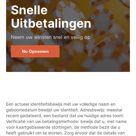
Snelle
Uitbetalingen
Neem uw winsten snel en veilig op
Nu Opnemen
Een actueel identiteitsbewijs met uw volledige naam en
geboortedatum bewijst uw identiteit. Adresbewijs: meestal
recent gedateerd, een bestand dat uw huidige adres toont.
Verificatie van uw betalingsmethode: bewijs dat u, met name
voor kaartgebaseerde stortingen, de methode bezit die u
heeft gebruikt om te storten. Zorg ervoor dat de details van