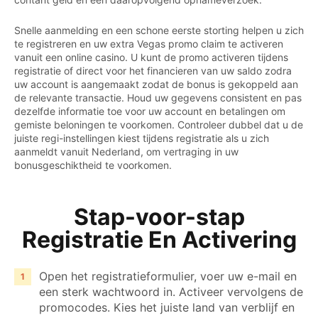
Snelle aanmelding en een schone eerste storting helpen u zich
te registreren en uw extra Vegas promo claim te activeren
vanuit een online casino. U kunt de promo activeren tijdens
registratie of direct voor het financieren van uw saldo zodra
uw account is aangemaakt zodat de bonus is gekoppeld aan
de relevante transactie. Houd uw gegevens consistent en pas
dezelfde informatie toe voor uw account en betalingen om
gemiste beloningen te voorkomen. Controleer dubbel dat u de
juiste regi-instellingen kiest tijdens registratie als u zich
aanmeldt vanuit Nederland, om vertraging in uw
bonusgeschiktheid te voorkomen.
Stap-voor-stap
Registratie En Activering
Open het registratieformulier, voer uw e-mail en
een sterk wachtwoord in. Activeer vervolgens de
promocodes. Kies het juiste land van verblijf en