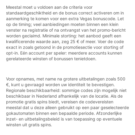
Meestal moet u voldoen aan de criteria voor
standaardgeschiktheid en de bonus correct activeren om in
aanmerking te komen voor een extra Vegas bonuscode. Let
op de timing; veel aanbiedingen moeten binnen een klein
venster na registratie of na ontvangst van het promo-bericht
worden geclaimd. Minimale storting: het aanbod geeft een
kwalificerende waarde aan, zeg 25 € of meer. Voer de code
exact in zoals getoond in de promotiesectie voor storting of
opt-in. Eén account per speler: meerdere accounts kunnen
gerelateerde winsten of bonussen tenietdoen.
Voor opnames, met name na grotere uitbetalingen zoals 500
€, kunt u gevraagd worden uw identiteit te bevestigen.
Regionale beschikbaarheid: sommige codes zijn mogelijk niet
beschikbaar in Nederland afhankelijk van de locatie. Als de
promotie gratis spins biedt, vereisen de codevereisten
meestal dat u deze alleen gebruikt op een paar geselecteerde
gokautomaten binnen een bepaalde periode. Afzonderlijke
inzet- en uitbetalingsbeleid is van toepassing op eventuele
winsten uit gratis spins.