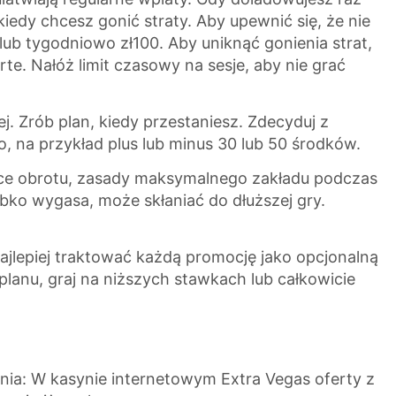
kiedy chcesz gonić straty. Aby upewnić się, że nie
lub tygodniowo zł100. Aby uniknąć gonienia strat,
rte. Nałóż limit czasowy na sesje, aby nie grać
j. Zrób plan, kiedy przestaniesz. Zdecyduj z
, na przykład plus lub minus 30 lub 50 środków.
ące obrotu, zasady maksymalnego zakładu podczas
ybko wygasa, może skłaniać do dłuższej gry.
 najlepiej traktować każdą promocję jako opcjonalną
planu, graj na niższych stawkach lub całkowicie
ia: W kasynie internetowym Extra Vegas oferty z