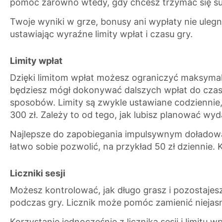
pomóc zarówno wtedy, gdy chcesz trzymać się sur
Twoje wyniki w grze, bonusy ani wypłaty nie uleg
ustawiając wyraźne limity wpłat i czasu gry.
Limity wpłat
Dzięki limitom wpłat możesz ograniczyć maksymal
będziesz mógł dokonywać dalszych wpłat do czasu 
sposobów. Limity są zwykle ustawiane codziennie, 
300 zł. Zależy to od tego, jak lubisz planować wyd
Najlepsze do zapobiegania impulsywnym doładowani
łatwo sobie pozwolić, na przykład 50 zł dziennie. 
Liczniki sesji
Możesz kontrolować, jak długo grasz i pozostajesz 
podczas gry. Licznik może pomóc zamienić niejasny 
Korzystanie jednocześnie z licznika sesji i limitu