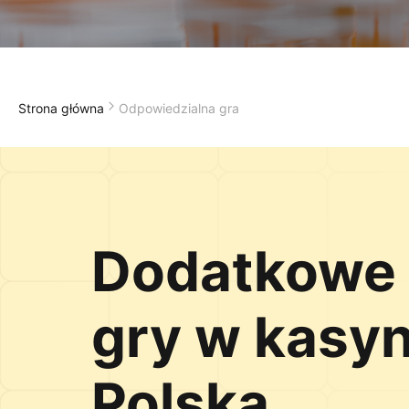
Strona główna
Odpowiedzialna gra
Dodatkowe 
gry w kasyn
Polska