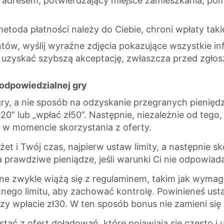
dresem, potwierdzający miejsce zamieszkania, poma
toda płatności należy do Ciebie, chroni wpłaty taki
tów, wyślij wyraźne zdjęcia pokazujące wszystkie i
uzyskać szybszą akceptację, zwłaszcza przed zgłosz
 odpowiedzialnej gry
y, a nie sposób na odzyskanie przegranych pieniędzy.
0” lub „wpłać zł50”. Następnie, niezależnie od tego
 w momencie skorzystania z oferty.
et i Twój czas, najpierw ustaw limity, a następnie s
prawdziwe pieniądze, jeśli warunki Ci nie odpowiada
 zwykle wiążą się z regulaminem, takim jak wymagan
ego limitu, aby zachować kontrolę. Powinieneś ustaw
 przy wpłacie zł30. W ten sposób bonus nie zamieni si
ystać z ofert doładowań, które pojawiają się często i