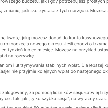
owszego budżetu, jak i gdy potrzebujesz prostych 
ną zmianie, jeśli skorzystasz z tych narzędzi. Możes
ną kwotę, jaką możesz dodać do konta kasynowego w 
rozpoczęcia nowego okresu. Jeśli chodzi o trzymanie
co tydzień lub co miesiąc. Możesz na przykład ustawi
atki na rozrywkę.
om i utrzymywania stabilnych wpłat. Dla lepszej kon
Kasjer nie przyjmie kolejnych wpłat do następnego okr
zalogowany, za pomocą liczników sesji. Łatwiej trzym
cel, taki jak „tylko szybka sesja”, na wyraźny czas,
 wpłat (na przykład 60-minutowa sesja i dzienny limit