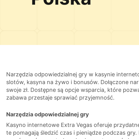
Narzędzia odpowiedzialnej gry w kasynie intern
slotów, kasyna na żywo i bonusów. Dołączone narzę
swoje zł. Dostępne są opcje wsparcia, które poz
zabawa przestaje sprawiać przyjemność.
Narzędzia odpowiedzialnej gry
Kasyno internetowe Extra Vegas oferuje przydatne na
te pomagają śledzić czas i pieniądze podczas gry.