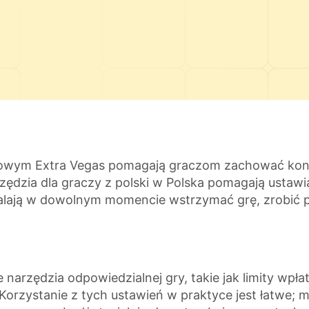
etowym Extra Vegas pomagają graczom zachować kont
dzia dla graczy z polski w Polska pomagają ustawiać
walają w dowolnym momencie wstrzymać grę, zrobić p
rzędzia odpowiedzialnej gry, takie jak limity wpłat, 
 Korzystanie z tych ustawień w praktyce jest łatwe;