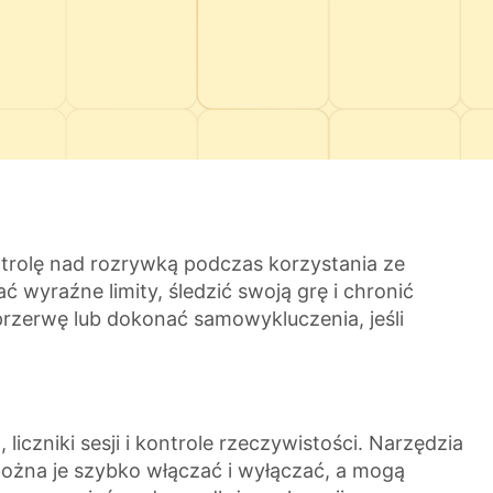
rolę nad rozrywką podczas korzystania ze
 wyraźne limity, śledzić swoją grę i chronić
rzerwę lub dokonać samowykluczenia, jeśli
liczniki sesji i kontrole rzeczywistości. Narzędzia
 można je szybko włączać i wyłączać, a mogą