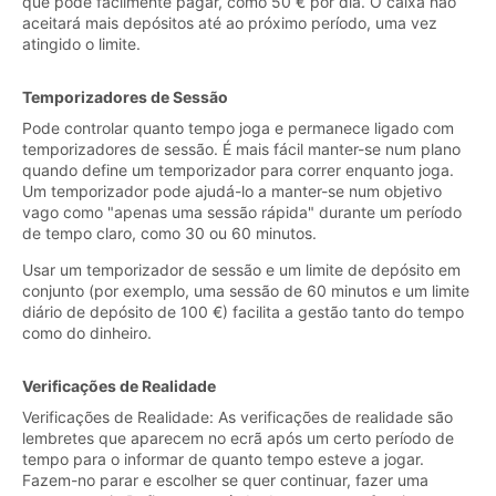
que pode facilmente pagar, como 50 € por dia. O caixa não
aceitará mais depósitos até ao próximo período, uma vez
atingido o limite.
Temporizadores de Sessão
Pode controlar quanto tempo joga e permanece ligado com
temporizadores de sessão. É mais fácil manter-se num plano
quando define um temporizador para correr enquanto joga.
Um temporizador pode ajudá-lo a manter-se num objetivo
vago como "apenas uma sessão rápida" durante um período
de tempo claro, como 30 ou 60 minutos.
Usar um temporizador de sessão e um limite de depósito em
conjunto (por exemplo, uma sessão de 60 minutos e um limite
diário de depósito de 100 €) facilita a gestão tanto do tempo
como do dinheiro.
Verificações de Realidade
Verificações de Realidade: As verificações de realidade são
lembretes que aparecem no ecrã após um certo período de
tempo para o informar de quanto tempo esteve a jogar.
Fazem-no parar e escolher se quer continuar, fazer uma