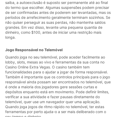
saiba, a autoexclusão é suposto ser permanente até ao final
do termo que escolher. Algumas suspensões podem precisar
de ser confirmadas antes de poderem ser levantadas, mas os
períodos de arrefecimento geralmente terminam sozinhos. Se
não quiser perseguir as suas perdas, não mantenha saldos
grandes. Em vez disso, levante uma pequena quantia de
dinheiro, como $100, antes de iniciar uma restrição mais
longa.
Jogo Responsável no Telemóvel
Quando joga no seu telemóvel, pode aceder facilmente ao
lobby, slots, mesas ao vivo e ferramentas da sua conta no
Casino Online Extra Vegas. O casino também tem
funcionalidades para o ajudar a jogar de forma responsável.
Também é importante que os controlos principais para o jogo
responsável ainda possam ser encontrados no telemóvel, que
é onde a maioria dos jogadores gere sessões curtas e
depósitos enquanto está em movimento. Pode definir limites,
verificar a sua atividade e fazer pausas diretamente do
telemóvel, quer use um navegador quer uma aplicação.
Quando joga jogos de ritmo rápido no telemóvel, ter estas
ferramentas por perto ajuda-o a ser mais deliberado com o
seu tempo e dinheiro.