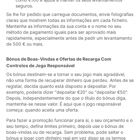
seguros.
Se lhe for pedido que carregue documentos, envie fotografias
claras que mostrem todas as informações em cada ficheiro.
Mantenha as informações da sua conta e o nome no seu
método de pagamento iguais para ser aprovado mais
rapidamente, especialmente antes de pedir um levantamento
de 500 € ou mais.
Bónus de Boas-Vindas e Ofertas de Recarga Com
Controlos de Jogo Responsável
Os bónus destinam-se a tornar o seu jogo mais agradável,
não uma forma de recuperar dinheiro que perdeu. Antes de se
registar, decida quanto está disposto a depositar. Por
exemplo, poderia dizer "depositar €20" ou "depositar €50".
Depois, independentemente do que o título do bónus diga,
mantenha-se nesse valor. É aqui que o jogo responsável
começa: quando aceita uma oferta.
Para fazer a promoção funcionar para si, o seu orçamento e o
seu tempo, defina limites primeiro, depois use o bónus de
boas-vindas ou de recarga. Sem problema, pode saltar o
bónus e jogar com dinheiro real em vez disso se os termos