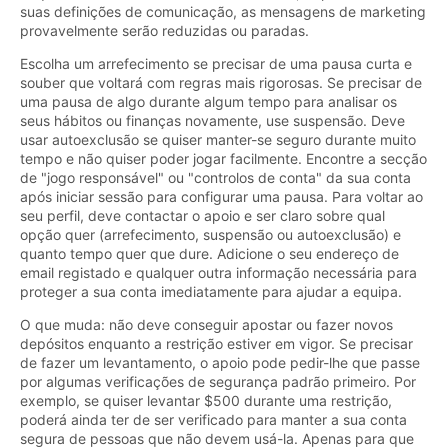
suas definições de comunicação, as mensagens de marketing
provavelmente serão reduzidas ou paradas.
Escolha um arrefecimento se precisar de uma pausa curta e
souber que voltará com regras mais rigorosas. Se precisar de
uma pausa de algo durante algum tempo para analisar os
seus hábitos ou finanças novamente, use suspensão. Deve
usar autoexclusão se quiser manter-se seguro durante muito
tempo e não quiser poder jogar facilmente. Encontre a secção
de "jogo responsável" ou "controlos de conta" da sua conta
após iniciar sessão para configurar uma pausa. Para voltar ao
seu perfil, deve contactar o apoio e ser claro sobre qual
opção quer (arrefecimento, suspensão ou autoexclusão) e
quanto tempo quer que dure. Adicione o seu endereço de
email registado e qualquer outra informação necessária para
proteger a sua conta imediatamente para ajudar a equipa.
O que muda: não deve conseguir apostar ou fazer novos
depósitos enquanto a restrição estiver em vigor. Se precisar
de fazer um levantamento, o apoio pode pedir-lhe que passe
por algumas verificações de segurança padrão primeiro. Por
exemplo, se quiser levantar $500 durante uma restrição,
poderá ainda ter de ser verificado para manter a sua conta
segura de pessoas que não devem usá-la. Apenas para que