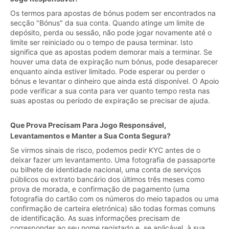
Os termos para apostas de bónus podem ser encontrados na
secção "Bónus" da sua conta. Quando atinge um limite de
depósito, perda ou sessão, não pode jogar novamente até o
limite ser reiniciado ou o tempo de pausa terminar. Isto
significa que as apostas podem demorar mais a terminar. Se
houver uma data de expiração num bónus, pode desaparecer
enquanto ainda estiver limitado. Pode esperar ou perder o
bónus e levantar o dinheiro que ainda está disponível. O Apoio
pode verificar a sua conta para ver quanto tempo resta nas
suas apostas ou período de expiração se precisar de ajuda.
Que Prova Precisam Para Jogo Responsável,
Levantamentos e Manter a Sua Conta Segura?
Se virmos sinais de risco, podemos pedir KYC antes de o
deixar fazer um levantamento. Uma fotografia de passaporte
ou bilhete de identidade nacional, uma conta de serviços
públicos ou extrato bancário dos últimos três meses como
prova de morada, e confirmação de pagamento (uma
fotografia do cartão com os números do meio tapados ou uma
confirmação de carteira eletrónica) são todas formas comuns
de identificação. As suas informações precisam de
corresponder ao seu nome registado e, se aplicável, à sua