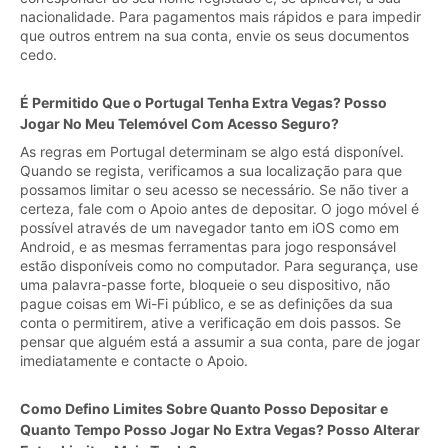
nacionalidade. Para pagamentos mais rápidos e para impedir
que outros entrem na sua conta, envie os seus documentos
cedo.
É Permitido Que o Portugal Tenha Extra Vegas? Posso
Jogar No Meu Telemóvel Com Acesso Seguro?
As regras em Portugal determinam se algo está disponível.
Quando se regista, verificamos a sua localização para que
possamos limitar o seu acesso se necessário. Se não tiver a
certeza, fale com o Apoio antes de depositar. O jogo móvel é
possível através de um navegador tanto em iOS como em
Android, e as mesmas ferramentas para jogo responsável
estão disponíveis como no computador. Para segurança, use
uma palavra-passe forte, bloqueie o seu dispositivo, não
pague coisas em Wi-Fi público, e se as definições da sua
conta o permitirem, ative a verificação em dois passos. Se
pensar que alguém está a assumir a sua conta, pare de jogar
imediatamente e contacte o Apoio.
Como Defino Limites Sobre Quanto Posso Depositar e
Quanto Tempo Posso Jogar No Extra Vegas? Posso Alterar