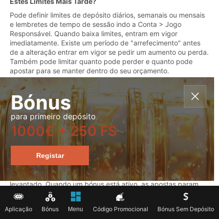
Estes Limites Mais Tarde?
Pode definir limites de depósito diários, semanais ou mensais
e lembretes de tempo de sessão indo a Conta > Jogo
Responsável. Quando baixa limites, entram em vigor
imediatamente. Existe um período de "arrefecimento" antes
de a alteração entrar em vigor se pedir um aumento ou perda.
Também pode limitar quanto pode perder e quanto pode
apostar para se manter dentro do seu orçamento.
Limitaremos o seu acesso à sua conta de forma geral se
escolher Tempo de Pausa (uma pausa curta) ou Autoexclusão
Bónus
(um bloqueio de longo prazo).
para primeiro depósito
O Que Acontece Aos Meus Depósitos, Bónus e Verificação
1000€ + 250 FS
Se Usar as Ferramentas Para Jogo Responsável? É Legal
Jogar Em Portugal?
Registar
Não pode jogar jogos ou aceitar bónus depois de ativar
Tempo de Pausa ou Autoexclusão. Após verificações de
segurança normais, ainda pode receber o seu € disponível
levantado. Quando um bónus está ativo, as apostas param.
Saldos de bónus podem ser retirados se as regras da
promoção disserem que o jogo deve continuar durante a
Aplicação
Bónus
Código Promocional
Bónus Sem Depósito
Menu
pausa ou se o bónus expirar durante a pausa. Podemos pedir