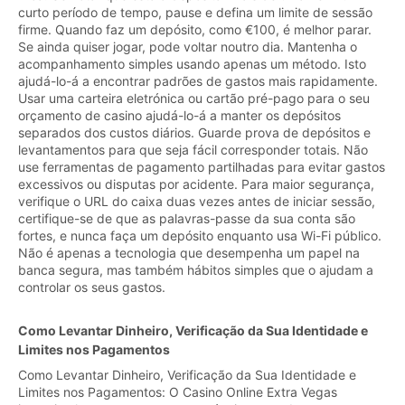
curto período de tempo, pause e defina um limite de sessão
firme. Quando faz um depósito, como €100, é melhor parar.
Se ainda quiser jogar, pode voltar noutro dia. Mantenha o
acompanhamento simples usando apenas um método. Isto
ajudá-lo-á a encontrar padrões de gastos mais rapidamente.
Usar uma carteira eletrónica ou cartão pré-pago para o seu
orçamento de casino ajudá-lo-á a manter os depósitos
separados dos custos diários. Guarde prova de depósitos e
levantamentos para que seja fácil corresponder totais. Não
use ferramentas de pagamento partilhadas para evitar gastos
excessivos ou disputas por acidente. Para maior segurança,
verifique o URL do caixa duas vezes antes de iniciar sessão,
certifique-se de que as palavras-passe da sua conta são
fortes, e nunca faça um depósito enquanto usa Wi-Fi público.
Não é apenas a tecnologia que desempenha um papel na
banca segura, mas também hábitos simples que o ajudam a
controlar os seus gastos.
Como Levantar Dinheiro, Verificação da Sua Identidade e
Limites nos Pagamentos
Como Levantar Dinheiro, Verificação da Sua Identidade e
Limites nos Pagamentos: O Casino Online Extra Vegas