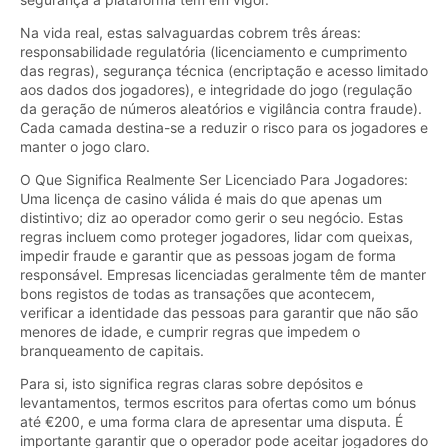
Na vida real, estas salvaguardas cobrem três áreas:
responsabilidade regulatória (licenciamento e cumprimento
das regras), segurança técnica (encriptação e acesso limitado
aos dados dos jogadores), e integridade do jogo (regulação
da geração de números aleatórios e vigilância contra fraude).
Cada camada destina-se a reduzir o risco para os jogadores e
manter o jogo claro.
O Que Significa Realmente Ser Licenciado Para Jogadores:
Uma licença de casino válida é mais do que apenas um
distintivo; diz ao operador como gerir o seu negócio. Estas
regras incluem como proteger jogadores, lidar com queixas,
impedir fraude e garantir que as pessoas jogam de forma
responsável. Empresas licenciadas geralmente têm de manter
bons registos de todas as transações que acontecem,
verificar a identidade das pessoas para garantir que não são
menores de idade, e cumprir regras que impedem o
branqueamento de capitais.
Para si, isto significa regras claras sobre depósitos e
levantamentos, termos escritos para ofertas como um bónus
até €200, e uma forma clara de apresentar uma disputa. É
importante garantir que o operador pode aceitar jogadores do