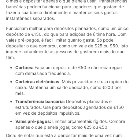
o mês e depositar apenas o que planeia usar. Transferências
bancárias podem funcionar para jogadores que gostam de
fazer a sua banca diretamente e manter os seus gastos
instantâneos separados.
Funcionam melhor para depósitos planeados, como um único
depósito de €150, do que para adições de última hora. Com
vales pré-pagos, é fácil limitar quanto gasta. Só pode
depositar o que comprou, como um vale de $25 ou $50. Isto
impede naturalmente as pessoas de gastarem mais do que
têm.
Cartões:
Faça um depósito de €50 e não recarregue
com demasiada frequência.
Carteiras eletrónicas:
Mais privacidade e uso rápido do
caixa. Mantenha um saldo dedicado, como €200 por
mês.
Transferência bancária:
Depósitos planeados e
estruturados. Use para depósitos agendados de €150
em vez de depósitos impulsivos.
Vales pré-pagos:
Limites orçamentais rígidos. Compre
apenas o que planeia jogar, como €25 ou €50.
Dica: Se notar que está a depositar mais de uma vez num