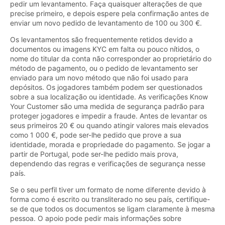
pedir um levantamento. Faça quaisquer alterações de que
precise primeiro, e depois espere pela confirmação antes de
enviar um novo pedido de levantamento de 100 ou 300 €.
Os levantamentos são frequentemente retidos devido a
documentos ou imagens KYC em falta ou pouco nítidos, o
nome do titular da conta não corresponder ao proprietário do
método de pagamento, ou o pedido de levantamento ser
enviado para um novo método que não foi usado para
depósitos. Os jogadores também podem ser questionados
sobre a sua localização ou identidade. As verificações Know
Your Customer são uma medida de segurança padrão para
proteger jogadores e impedir a fraude. Antes de levantar os
seus primeiros 20 € ou quando atingir valores mais elevados
como 1 000 €, pode ser-lhe pedido que prove a sua
identidade, morada e propriedade do pagamento. Se jogar a
partir de Portugal, pode ser-lhe pedido mais prova,
dependendo das regras e verificações de segurança nesse
país.
Se o seu perfil tiver um formato de nome diferente devido à
forma como é escrito ou transliterado no seu país, certifique-
se de que todos os documentos se ligam claramente à mesma
pessoa. O apoio pode pedir mais informações sobre