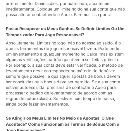
arrefecimento. Diminuições, por outro lado, acontecem
imediatamente. Coloque um limite rígido na sua conta que não
possa alterar contactando o Apoio. Faremos isso por si.
Posso Recuperar os Meus Ganhos Se Definir Limites Ou Um
Temporizador Para Jogo Responsável?
Absolutamente. Limites no jogo, não no acesso ao saldo, é o
que as ferramentas de jogo responsável fazem. Pode pedir
um levantamento a qualquer momento no Caixa, mas existem
algumas verificações padrão que devem ser feitas primeiro.
Por exemplo, a sua conta deve estar verificada, o método de
levantamento deve corresponder ao método de depósito
sempre que possível, e quaisquer apostas de bónus devem
ser concluídas ou o bónus deve ser perdido. Se a sua conta
estiver autoexcluída, precisará de contactar o Apoio para
processar o pedido de levantamento de acordo com as
regras de autoexclusão. Se estiver num tempo de pausa,
ainda pode fazer levantamentos.
Se Atingir os Meus Limites No Meio de Apostas, O Que
Acontece? Como Funcionam os Termos de Bónus Com o
Jogo Responsável?