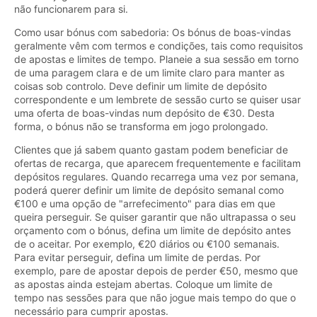
não funcionarem para si.
Como usar bónus com sabedoria: Os bónus de boas-vindas
geralmente vêm com termos e condições, tais como requisitos
de apostas e limites de tempo. Planeie a sua sessão em torno
de uma paragem clara e de um limite claro para manter as
coisas sob controlo. Deve definir um limite de depósito
correspondente e um lembrete de sessão curto se quiser usar
uma oferta de boas-vindas num depósito de €30. Desta
forma, o bónus não se transforma em jogo prolongado.
Clientes que já sabem quanto gastam podem beneficiar de
ofertas de recarga, que aparecem frequentemente e facilitam
depósitos regulares. Quando recarrega uma vez por semana,
poderá querer definir um limite de depósito semanal como
€100 e uma opção de "arrefecimento" para dias em que
queira perseguir. Se quiser garantir que não ultrapassa o seu
orçamento com o bónus, defina um limite de depósito antes
de o aceitar. Por exemplo, €20 diários ou €100 semanais.
Para evitar perseguir, defina um limite de perdas. Por
exemplo, pare de apostar depois de perder €50, mesmo que
as apostas ainda estejam abertas. Coloque um limite de
tempo nas sessões para que não jogue mais tempo do que o
necessário para cumprir apostas.