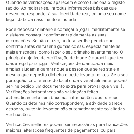
Quando as verificações aparecem e como funciona o registo
rápido: Ao registar-se, introduz informações básicas que
devem corresponder à sua identidade real, como o seu nome
legal, data de nascimento e morada.
Pode depositar dinheiro e começar a jogar imediatamente se
o sistema conseguir confirmar rapidamente as suas
informações. Se não o fizer, poderá ser-lhe pedido que
confirme antes de fazer algumas coisas, especialmente as
mais arriscadas, como fazer o seu primeiro levantamento. O
principal objetivo da verificação de idade é garantir que tem
idade legal para jogar. Verificações de identidade mais
amplas ajudam a garantir que a pessoa que se regista é a
mesma que deposita dinheiro e pede levantamentos. Se o seu
português for diferente do local onde vive atualmente, poderá
ser-lhe pedido um documento extra para provar que vive lá.
Verificações instantâneas são validações feitas
automaticamente com base nas informações que fornece.
Quando os detalhes não correspondem, a atividade parece
estranha, ou tenta levantar, são automaticamente solicitadas
verificações.
Verificações melhores podem ser necessárias para transações
maiores, alterações frequentes de pagamentos, ou para