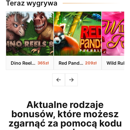
Teraz wygrywa
Dino Reels 81
Red Panda Paradise Slot Game Online
Wild Rubi
365zł
209zł
Aktualne rodzaje
bonusów, które możesz
zgarnąć za pomocą kodu