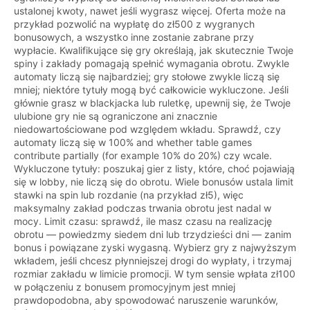
ustalonej kwoty, nawet jeśli wygrasz więcej. Oferta może na
przykład pozwolić na wypłatę do zł500 z wygranych
bonusowych, a wszystko inne zostanie zabrane przy
wypłacie. Kwalifikujące się gry określają, jak skutecznie Twoje
spiny i zakłady pomagają spełnić wymagania obrotu. Zwykle
automaty liczą się najbardziej; gry stołowe zwykle liczą się
mniej; niektóre tytuły mogą być całkowicie wykluczone. Jeśli
głównie grasz w blackjacka lub ruletkę, upewnij się, że Twoje
ulubione gry nie są ograniczone ani znacznie
niedowartościowane pod względem wkładu. Sprawdź, czy
automaty liczą się w 100% and whether table games
contribute partially (for example 10% do 20%) czy wcale.
Wykluczone tytuły: poszukaj gier z listy, które, choć pojawiają
się w lobby, nie liczą się do obrotu. Wiele bonusów ustala limit
stawki na spin lub rozdanie (na przykład zł5), więc
maksymalny zakład podczas trwania obrotu jest nadal w
mocy. Limit czasu: sprawdź, ile masz czasu na realizację
obrotu — powiedzmy siedem dni lub trzydzieści dni — zanim
bonus i powiązane zyski wygasną. Wybierz gry z najwyższym
wkładem, jeśli chcesz płynniejszej drogi do wypłaty, i trzymaj
rozmiar zakładu w limicie promocji. W tym sensie wpłata zł100
w połączeniu z bonusem promocyjnym jest mniej
prawdopodobna, aby spowodować naruszenie warunków,