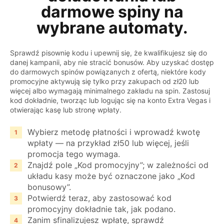
darmowe spiny na
wybrane automaty.
Sprawdź pisownię kodu i upewnij się, że kwalifikujesz się do
danej kampanii, aby nie stracić bonusów. Aby uzyskać dostęp
do darmowych spinów powiązanych z ofertą, niektóre kody
promocyjne aktywują się tylko przy zakupach od zł20 lub
więcej albo wymagają minimalnego zakładu na spin. Zastosuj
kod dokładnie, tworząc lub logując się na konto Extra Vegas i
otwierając kasę lub stronę wpłaty.
Wybierz metodę płatności i wprowadź kwotę
wpłaty — na przykład zł50 lub więcej, jeśli
promocja tego wymaga.
Znajdź pole „Kod promocyjny”; w zależności od
układu kasy może być oznaczone jako „Kod
bonusowy”.
Potwierdź teraz, aby zastosować kod
promocyjny dokładnie tak, jak podano.
Zanim sfinalizujesz wpłatę, sprawdź