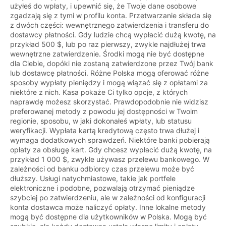
użyłeś do wpłaty, i upewnić się, że Twoje dane osobowe
zgadzają się z tymi w profilu konta. Przetwarzanie składa się
z dwóch części: wewnętrznego zatwierdzenia i transferu do
dostawcy płatności. Gdy ludzie chcą wypłacić dużą kwotę, na
przykład 500 $, lub po raz pierwszy, zwykle najdłużej trwa
wewnętrzne zatwierdzenie. Środki mogą nie być dostępne
dla Ciebie, dopóki nie zostaną zatwierdzone przez Twój bank
lub dostawcę płatności. Różne Polska mogą oferować różne
sposoby wypłaty pieniędzy i mogą wiązać się z opłatami za
niektóre z nich. Kasa pokaże Ci tylko opcje, z których
naprawdę możesz skorzystać. Prawdopodobnie nie widzisz
preferowanej metody z powodu jej dostępności w Twoim
regionie, sposobu, w jaki dokonałeś wpłaty, lub statusu
weryfikacji. Wypłata kartą kredytową często trwa dłużej i
wymaga dodatkowych sprawdzeń. Niektóre banki pobierają
opłaty za obsługę kart. Gdy chcesz wypłacić dużą kwotę, na
przykład 1 000 $, zwykle używasz przelewu bankowego. W
zależności od banku odbiorcy czas przelewu może być
dłuższy. Usługi natychmiastowe, takie jak portfele
elektroniczne i podobne, pozwalają otrzymać pieniądze
szybciej po zatwierdzeniu, ale w zależności od konfiguracji
konta dostawca może naliczyć opłaty. Inne lokalne metody
mogą być dostępne dla użytkowników w Polska. Mogą być