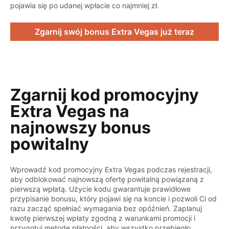
pojawia się po udanej wpłacie co najmniej zł.
Zgarnij swój bonus Extra Vegas już teraz
Zgarnij kod promocyjny
Extra Vegas na
najnowszy bonus
powitalny
Wprowadź kod promocyjny Extra Vegas podczas rejestracji,
aby odblokować najnowszą ofertę powitalną powiązaną z
pierwszą wpłatą. Użycie kodu gwarantuje prawidłowe
przypisanie bonusu, który pojawi się na koncie i pozwoli Ci od
razu zacząć spełniać wymagania bez opóźnień. Zaplanuj
kwotę pierwszej wpłaty zgodną z warunkami promocji i
przygotuj metodę płatności, aby wszystko przebiegło