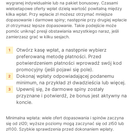
wygranej indywidualnie lub na pakiet bonusowy. Czasami
wieloetapowe oferty wpłat dzielą wartość powitalną między
kilka wpłat. Przy wpłacie zł możesz otrzymać mniejsze
dopasowanie i darmowe spiny; następnie przy drugiej wpłacie
zł otrzymasz lepsze dopasowanie. Takie podejście może
pomóc uniknąć presji obstawiania wszystkiego naraz, jeśli
zamierzasz grać w kilku sesjach.
Otwórz kasę wpłat, a następnie wybierz
preferowaną metodę płatności. Przed
potwierdzeniem płatności wprowadź swój kod
promocyjny (jeśli pojawi się pole).
Dokonaj wpłaty odpowiadającej podanemu
minimum, na przykład zł dwadzieścia lub więcej.
Upewnij się, że darmowe spiny zostały
przyznane i potwierdź, że bonus jest aktywny na
koncie.
Minimalna wpłata: wiele ofert dopasowania i spinów zaczyna
się od zł20; wyższe poziomy mogą zaczynać się od zł50 lub
zł100. Szybkie sprawdzenia przed dokonaniem wpłaty.