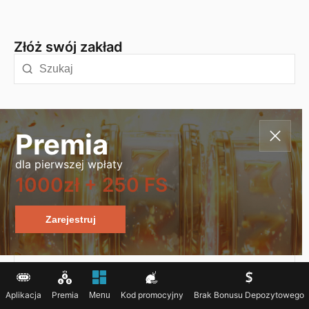
Złóż swój zakład
Wszystko
Premia
dla pierwszej wpłaty
09.08.2026
15:20
1000zł + 250 FS
Maria
Zarejestruj
1
1
Sharapova
Angelique
1.9
1.85
Kerber
09.08.2026
11:10
Aplikacja
Premia
Kod promocyjny
Brak Bonusu Depozytowego
Menu