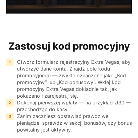
Zastosuj kod promocyjny
Otwórz formularz rejestracyjny Extra Vegas, aby
utworzyć dane konta. Znajdź pole kodu
promocyjnego — zwykle oznaczone jako „Kod
promocyjny” lub „Kod bonusowy”. Wklej kod
promocyjny Extra Vegas dokładnie tak, jak
pokazano i zarejestruj się.
Dokonaj pierwszej wpłaty — na przykład zł30 —
przechodząc do kasy.
Zanim zaczniesz obstawiać prawdziwe
pieniądze, sprawdź w sekcji bonusów, czy bonus
powitalny jest aktywny.