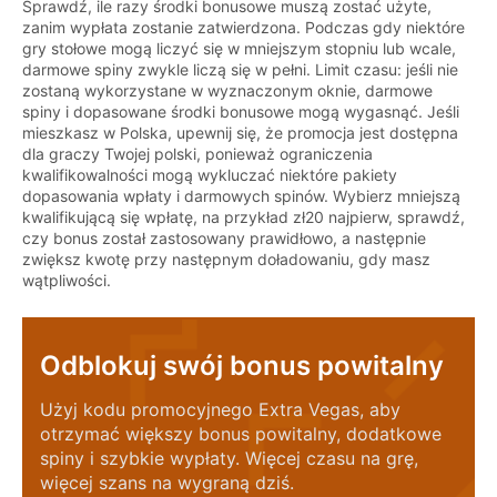
Sprawdź, ile razy środki bonusowe muszą zostać użyte,
zanim wypłata zostanie zatwierdzona. Podczas gdy niektóre
gry stołowe mogą liczyć się w mniejszym stopniu lub wcale,
darmowe spiny zwykle liczą się w pełni. Limit czasu: jeśli nie
zostaną wykorzystane w wyznaczonym oknie, darmowe
spiny i dopasowane środki bonusowe mogą wygasnąć. Jeśli
mieszkasz w Polska, upewnij się, że promocja jest dostępna
dla graczy Twojej polski, ponieważ ograniczenia
kwalifikowalności mogą wykluczać niektóre pakiety
dopasowania wpłaty i darmowych spinów. Wybierz mniejszą
kwalifikującą się wpłatę, na przykład zł20 najpierw, sprawdź,
czy bonus został zastosowany prawidłowo, a następnie
zwiększ kwotę przy następnym doładowaniu, gdy masz
wątpliwości.
Odblokuj swój bonus powitalny
Użyj kodu promocyjnego Extra Vegas, aby
otrzymać większy bonus powitalny, dodatkowe
spiny i szybkie wypłaty. Więcej czasu na grę,
więcej szans na wygraną dziś.