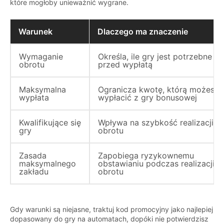
które mogłoby unieważnić wygrane.
Warunek
Dlaczego ma znaczenie
Wymaganie
Określa, ile gry jest potrzebne
obrotu
przed wypłatą
Maksymalna
Ogranicza kwotę, którą możesz
wypłata
wypłacić z gry bonusowej
Kwalifikujące się
Wpływa na szybkość realizacji
gry
obrotu
Zasada
Zapobiega ryzykownemu
maksymalnego
obstawianiu podczas realizacji
zakładu
obrotu
Gdy warunki są niejasne, traktuj kod promocyjny jako najlepiej
dopasowany do gry na automatach, dopóki nie potwierdzisz