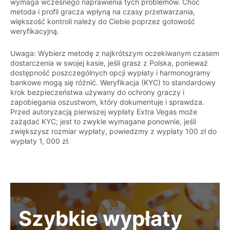
wymaga wczesnego naprawienia tych problemów. Choć
metoda i profil gracza wpłyną na czasy przetwarzania,
większość kontroli należy do Ciebie poprzez gotowość
weryfikacyjną.
Uwaga: Wybierz metodę z najkrótszym oczekiwanym czasem
dostarczenia w swojej kasie, jeśli grasz z Polska, ponieważ
dostępność poszczególnych opcji wypłaty i harmonogramy
bankowe mogą się różnić. Weryfikacja (KYC) to standardowy
krok bezpieczeństwa używany do ochrony graczy i
zapobiegania oszustwom, który dokumentuje i sprawdza.
Przed autoryzacją pierwszej wypłaty Extra Vegas może
zażądać KYC; jest to zwykle wymagane ponownie, jeśli
zwiększysz rozmiar wypłaty, powiedzmy z wypłaty 100 zł do
wypłaty 1, 000 zł.
Szybkie wypłaty