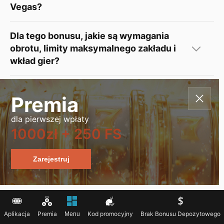
Vegas?
Dla tego bonusu, jakie są wymagania
obrotu, limity maksymalnego zakładu i
wkład gier?
Z wygranymi z bonusu, jak działają
Premia
wypłaty? Czy są opłaty lub
ograniczenia?
dla pierwszej wpłaty
1000zł + 250 FS
Czy Extra Vegas jest legalne w Polska, a
jakie KYC potrzebuję do wypłat i
Zarejestruj
bezpieczeństwa konta?
Aplikacja
Premia
Kod promocyjny
Brak Bonusu Depozytowego
Menu