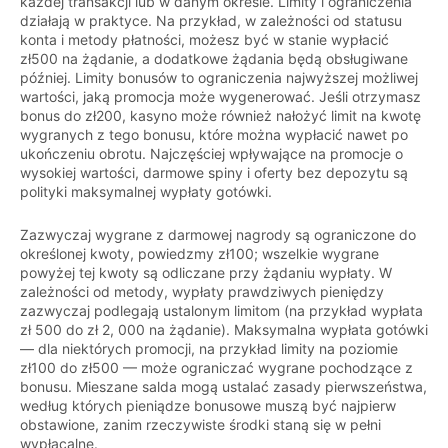
każdej transakcji lub w danym okresie. Limity i ograniczenia
działają w praktyce. Na przykład, w zależności od statusu
konta i metody płatności, możesz być w stanie wypłacić
zł500 na żądanie, a dodatkowe żądania będą obsługiwane
później. Limity bonusów to ograniczenia najwyższej możliwej
wartości, jaką promocja może wygenerować. Jeśli otrzymasz
bonus do zł200, kasyno może również nałożyć limit na kwotę
wygranych z tego bonusu, które można wypłacić nawet po
ukończeniu obrotu. Najczęściej wpływające na promocje o
wysokiej wartości, darmowe spiny i oferty bez depozytu są
polityki maksymalnej wypłaty gotówki.
Zazwyczaj wygrane z darmowej nagrody są ograniczone do
określonej kwoty, powiedzmy zł100; wszelkie wygrane
powyżej tej kwoty są odliczane przy żądaniu wypłaty. W
zależności od metody, wypłaty prawdziwych pieniędzy
zazwyczaj podlegają ustalonym limitom (na przykład wypłata
zł 500 do zł 2, 000 na żądanie). Maksymalna wypłata gotówki
— dla niektórych promocji, na przykład limity na poziomie
zł100 do zł500 — może ograniczać wygrane pochodzące z
bonusu. Mieszane salda mogą ustalać zasady pierwszeństwa,
według których pieniądze bonusowe muszą być najpierw
obstawione, zanim rzeczywiste środki staną się w pełni
wypłacalne.