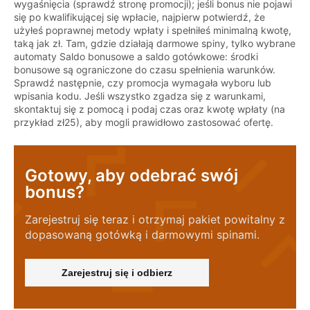
wygaśnięcia (sprawdź stronę promocji); jeśli bonus nie pojawi
się po kwalifikującej się wpłacie, najpierw potwierdź, że
użyłeś poprawnej metody wpłaty i spełniłeś minimalną kwotę,
taką jak zł. Tam, gdzie działają darmowe spiny, tylko wybrane
automaty Saldo bonusowe a saldo gotówkowe: środki
bonusowe są ograniczone do czasu spełnienia warunków.
Sprawdź następnie, czy promocja wymagała wyboru lub
wpisania kodu. Jeśli wszystko zgadza się z warunkami,
skontaktuj się z pomocą i podaj czas oraz kwotę wpłaty (na
przykład zł25), aby mogli prawidłowo zastosować ofertę.
Gotowy, aby odebrać swój
bonus?
Zarejestruj się teraz i otrzymaj pakiet powitalny z
dopasowaną gotówką i darmowymi spinami.
Zarejestruj się i odbierz