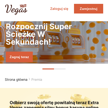
Zaloguj się
Zarejestruj
Rozpocznij Super
Ścieżkę W
Sekundach!
Zagraj teraz
Strona główna
Premia
Odbierz swoją ofertę powitalną teraz Extra
Vegas zapewnia silny bonus kasyna online