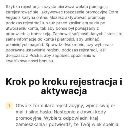
Szybka rejestracja i czysta pierwsza wpłata pomagają
zarejestrować się i aktywować roszczenie promocyjne Extra
Vegas z kasyna online. Możesz aktywować promocję
podczas rejestracji lub tuż przed zasilaniem salda po
utworzeniu konta, tak aby bonus był powiązany z
odpowiednią transakcją. Zachowaj spójność danych i stosuj te
same informacje do konta i płatności, aby uniknąć
pominiętych nagród. Sprawdź dwukrotnie, czy wybierasz
poprawne ustawienia regionu podczas rejestracji, jeśli
dołączasz z Polska, aby zapobiec opóźnieniu w
kwalifikowalności bonusu.
Krok po kroku rejestracja i
aktywacja
Otwórz formularz rejestracyjny, wpisz swój e-
mail i silne hasło. Następnie aktywuj kody
promocyjne. Wybierz odpowiedni kraj
zamieszkania i potwierdź, że Twój wiek spełnia