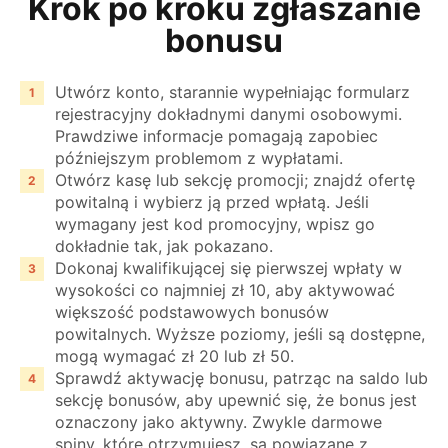
Krok po kroku zgłaszanie
bonusu
Utwórz konto, starannie wypełniając formularz
rejestracyjny dokładnymi danymi osobowymi.
Prawdziwe informacje pomagają zapobiec
późniejszym problemom z wypłatami.
Otwórz kasę lub sekcję promocji; znajdź ofertę
powitalną i wybierz ją przed wpłatą. Jeśli
wymagany jest kod promocyjny, wpisz go
dokładnie tak, jak pokazano.
Dokonaj kwalifikującej się pierwszej wpłaty w
wysokości co najmniej zł 10, aby aktywować
większość podstawowych bonusów
powitalnych. Wyższe poziomy, jeśli są dostępne,
mogą wymagać zł 20 lub zł 50.
Sprawdź aktywację bonusu, patrząc na saldo lub
sekcję bonusów, aby upewnić się, że bonus jest
oznaczony jako aktywny. Zwykle darmowe
spiny, które otrzymujesz, są powiązane z