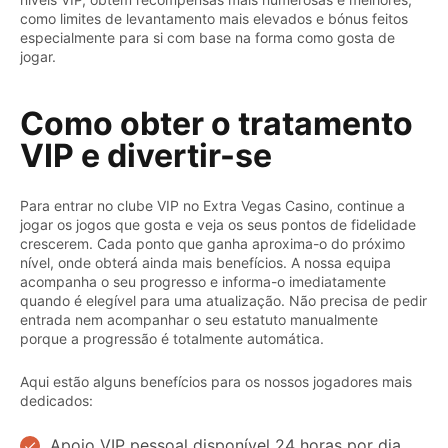
como limites de levantamento mais elevados e bónus feitos
especialmente para si com base na forma como gosta de
jogar.
Como obter o tratamento
VIP e divertir-se
Para entrar no clube VIP no Extra Vegas Casino, continue a
jogar os jogos que gosta e veja os seus pontos de fidelidade
crescerem. Cada ponto que ganha aproxima-o do próximo
nível, onde obterá ainda mais benefícios. A nossa equipa
acompanha o seu progresso e informa-o imediatamente
quando é elegível para uma atualização. Não precisa de pedir
entrada nem acompanhar o seu estatuto manualmente
porque a progressão é totalmente automática.
Aqui estão alguns benefícios para os nossos jogadores mais
dedicados:
Apoio VIP pessoal disponível 24 horas por dia.