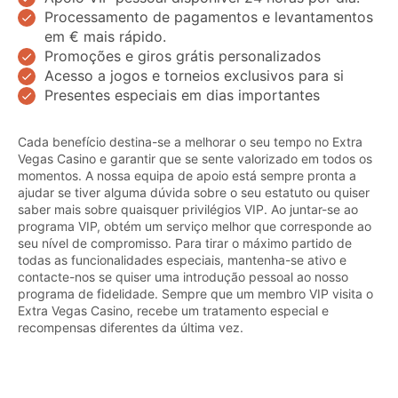
Processamento de pagamentos e levantamentos
em € mais rápido.
Promoções e giros grátis personalizados
Acesso a jogos e torneios exclusivos para si
Presentes especiais em dias importantes
Cada benefício destina-se a melhorar o seu tempo no Extra
Vegas Casino e garantir que se sente valorizado em todos os
momentos. A nossa equipa de apoio está sempre pronta a
ajudar se tiver alguma dúvida sobre o seu estatuto ou quiser
saber mais sobre quaisquer privilégios VIP. Ao juntar-se ao
programa VIP, obtém um serviço melhor que corresponde ao
seu nível de compromisso. Para tirar o máximo partido de
todas as funcionalidades especiais, mantenha-se ativo e
contacte-nos se quiser uma introdução pessoal ao nosso
programa de fidelidade. Sempre que um membro VIP visita o
Extra Vegas Casino, recebe um tratamento especial e
recompensas diferentes da última vez.