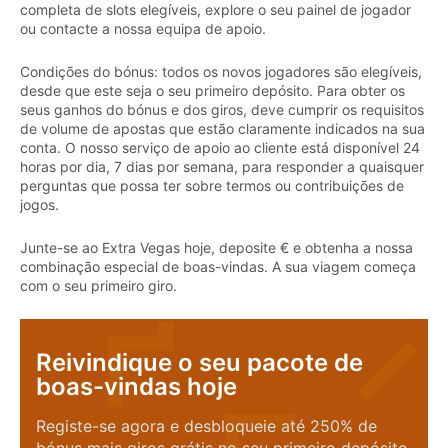
completa de slots elegíveis, explore o seu painel de jogador
ou contacte a nossa equipa de apoio.
Condições do bónus: todos os novos jogadores são elegíveis,
desde que este seja o seu primeiro depósito. Para obter os
seus ganhos do bónus e dos giros, deve cumprir os requisitos
de volume de apostas que estão claramente indicados na sua
conta. O nosso serviço de apoio ao cliente está disponível 24
horas por dia, 7 dias por semana, para responder a quaisquer
perguntas que possa ter sobre termos ou contribuições de
jogos.
Junte-se ao Extra Vegas hoje, deposite € e obtenha a nossa
combinação especial de boas-vindas. A sua viagem começa
com o seu primeiro giro.
Reivindique o seu pacote de
boas-vindas hoje
Registe-se agora e desbloqueie até 250% de
bónus mais giros grátis no seu primeiro depósito.