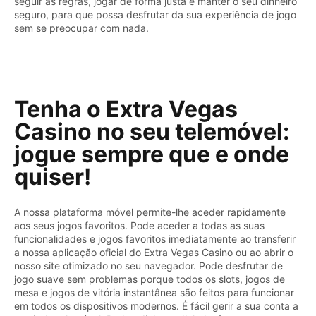
seguir as regras, jogar de forma justa e manter o seu dinheiro
seguro, para que possa desfrutar da sua experiência de jogo
sem se preocupar com nada.
Tenha o Extra Vegas
Casino no seu telemóvel:
jogue sempre que e onde
quiser!
A nossa plataforma móvel permite-lhe aceder rapidamente
aos seus jogos favoritos. Pode aceder a todas as suas
funcionalidades e jogos favoritos imediatamente ao transferir
a nossa aplicação oficial do Extra Vegas Casino ou ao abrir o
nosso site otimizado no seu navegador. Pode desfrutar de
jogo suave sem problemas porque todos os slots, jogos de
mesa e jogos de vitória instantânea são feitos para funcionar
em todos os dispositivos modernos. É fácil gerir a sua conta a