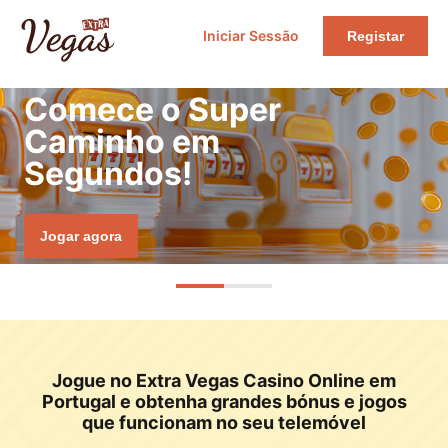
Iniciar Sessão
Registar
Comece o Super
Caminho em
Segundos!
Jogar agora
Jogue no Extra Vegas Casino Online em
Portugal e obtenha grandes bónus e jogos
que funcionam no seu telemóvel