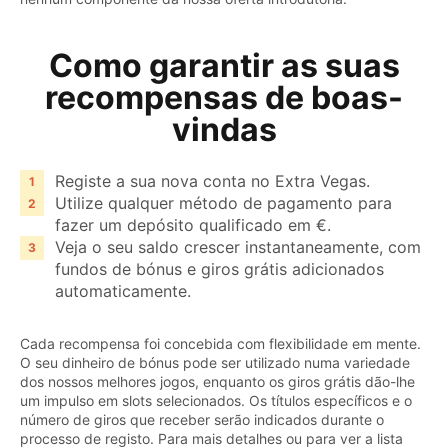
Como garantir as suas
recompensas de boas-
vindas
Registe a sua nova conta no Extra Vegas.
Utilize qualquer método de pagamento para
fazer um depósito qualificado em €.
Veja o seu saldo crescer instantaneamente, com
fundos de bónus e giros grátis adicionados
automaticamente.
Cada recompensa foi concebida com flexibilidade em mente.
O seu dinheiro de bónus pode ser utilizado numa variedade
dos nossos melhores jogos, enquanto os giros grátis dão-lhe
um impulso em slots selecionados. Os títulos específicos e o
número de giros que receber serão indicados durante o
processo de registo. Para mais detalhes ou para ver a lista