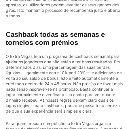
apostas, os utilizadores podem levantar os seus ganhos dos
giros. Isto mantém o processo de recompensa justo e aberto
a todos.
Cashback todas as semanas e
torneios com prémios
O Extra Vegas tem um programa de cashback semanal para
ajudar os jogadores que não estão a ter bons resultados. Em
determinados dias, uma percentagem das suas perdas
líquidas — geralmente entre 10% and 20% — é adicionada de
volta ao seu saldo de bónus. Isto é feito automaticamente e
creditado dentro de 24 a 48 horas. Não precisa de fazer mais
nada senão inscrever-se na promoção. Basta continuar a
jogar normalmente e verificar a sua conta para ver quanto
dinheiro recebeu. As nossas regras deixam claro quais os
jogos elegíveis para cashback, para que possa ter a certeza
de que a sua experiência será simples e clara.
Para quem procura competição, o Extra Vegas organiza
tabelas de classificação todos os fins de semana. A entrada é