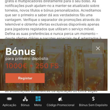
grátis e multiplicadores diretamente para o seu bolso. As
notificações push ajudam-no a manter-se atualizado sobre
torneios, novos títulos e bónus personalizados. Acreditamos
que ser o primeiro a saber dá aos verdadeiros fãs uma
vantagem. Verifique o separador de promoções através do
telemóvel e obtenha ofertas exclusivas disponíveis apenas
para jogadores registados que utilizam o serviço móvel.
Defina as suas preferências e nunca perca um momento –
desde ofertas diárias a pacotes especiais de € adaptados à
sua atividade.
Bónus
A sua privacidade e segurança nunca são negligenciadas.
Todas as ligações e operações financeiras utilizam
para primeiro depósito
encriptação de ponta a ponta, protegendo a sua conta
1000€ + 250 FS
mesmo em Wi-Fi público. Com a autenticação de dois fatores
integrada, controla cada início de sessão. Se precisar de
ajuda, o apoio ao cliente por chat ao vivo está a um toque de
Registar
distância, oferecendo assistência em vários idiomas, incluindo
apoio em português. Para a melhor experiência móvel, ative
as atualizações automáticas da aplicação do Extra Vegas
Casino ou marque a versão web progressiva. Com o nosso
foco na usabilidade e velocidade, pode desfrutar do seu
entretenimento de casino favorito quer tenha um minuto livre
Aplicação
Bónus
Código Promocional
Bónus Sem Depósito
Menu
ou deseje instalar-se para uma sessão prolongada. Jogue