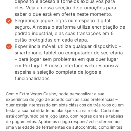
depósito e acesso a torneios exclusivos para
eles. Veja a nossa secção de promoções para
saber o que está em oferta neste momento.
Segurança: jogue jogos num espaço digital
seguro. A nossa plataforma utiliza encriptação de
padrão industrial, e as suas transações em €
estão protegidas em cada etapa.
Experiência móvel: utilize qualquer dispositivo –
smartphone, tablet ou computador de secretária
– para jogar sem problemas em qualquer lugar
em Portugal. A nossa interface web responsiva
espelha a seleção completa de jogos e
funcionalidades.
Com o Extra Vegas Casino, pode personalizar a sua
experiência de jogo de acordo com as suas preferências –
quer esteja interessado em slots clássicos de três rolos ou em
testar a sua habilidade no blackjack ou na roleta. Cada item
está configurado para jogo justo, com regras claras e tabelas
de pagamentos. Apoiamos o jogo responsável e oferecemos
uma variedade de ferramentas de autocontrolo, como limites