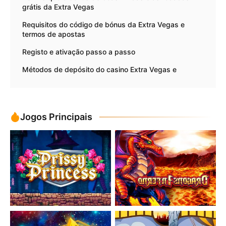
grátis da Extra Vegas
Requisitos do código de bónus da Extra Vegas e
termos de apostas
Registo e ativação passo a passo
Métodos de depósito do casino Extra Vegas e
depósito mínimo
Levantamentos rápidos na Extra Vegas- tempos de
pagamento e verificação
Jogos Principais
Limites de levantamento e limites de bónus