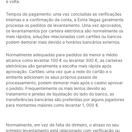
e volta.
Tempos de pagamento: uma vez concluídas as verificações
internas e a confirmação da conta, a Extra Vegas geralmente
processa os pedidos de levantamento. Uma vez aprovados,
os levantamentos por carteira eletrónica são normalmente os
mais rápidos; soluções relacionadas com cartões ou bancos
podem demorar mais devido a horários bancários externos.
Normalmente adequadas para pedidos de menor a médio
alcance como levantar 100 € ou levantar 300 €, as carteiras
eletrónicas são geralmente a escolha mais rápida após
aprovação. Cartões: uma vez que a rede do cartão e o
emitente adicionam os seus próprios passos de
processamento, podem demorar mais após o casino aprovar
o pedido. Frequentemente os mais lentos devido ao
tratamento e janelas de liquidação do lado do banco, as
transferências bancárias são preferidas por alguns jogadores
para montantes maiores como levantar 1, 000 €.
Normalmente, em vez de falta de dinheiro, o atraso no seu
primeiro levantamento está relacionado com verificação ou