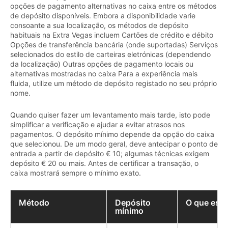
opções de pagamento alternativas no caixa entre os métodos
de depósito disponíveis. Embora a disponibilidade varie
consoante a sua localização, os métodos de depósito
habituais na Extra Vegas incluem Cartões de crédito e débito
Opções de transferência bancária (onde suportadas) Serviços
selecionados do estilo de carteiras eletrónicas (dependendo
da localização) Outras opções de pagamento locais ou
alternativas mostradas no caixa Para a experiência mais
fluida, utilize um método de depósito registado no seu próprio
nome.
Quando quiser fazer um levantamento mais tarde, isto pode
simplificar a verificação e ajudar a evitar atrasos nos
pagamentos. O depósito mínimo depende da opção do caixa
que selecionou. De um modo geral, deve antecipar o ponto de
entrada a partir de depósito € 10; algumas técnicas exigem
depósito € 20 ou mais. Antes de certificar a transação, o
caixa mostrará sempre o mínimo exato.
Método
Depósito
O que espe
mínimo