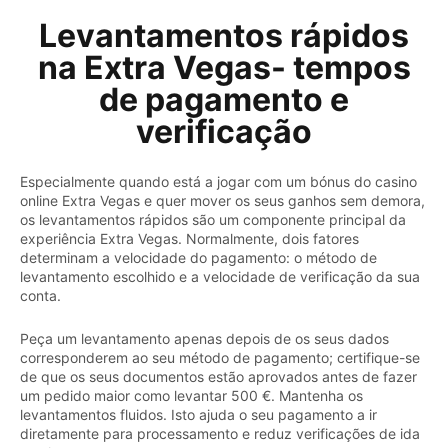
Levantamentos rápidos
na Extra Vegas- tempos
de pagamento e
verificação
Especialmente quando está a jogar com um bónus do casino
online Extra Vegas e quer mover os seus ganhos sem demora,
os levantamentos rápidos são um componente principal da
experiência Extra Vegas. Normalmente, dois fatores
determinam a velocidade do pagamento: o método de
levantamento escolhido e a velocidade de verificação da sua
conta.
Peça um levantamento apenas depois de os seus dados
corresponderem ao seu método de pagamento; certifique-se
de que os seus documentos estão aprovados antes de fazer
um pedido maior como levantar 500 €. Mantenha os
levantamentos fluidos. Isto ajuda o seu pagamento a ir
diretamente para processamento e reduz verificações de ida