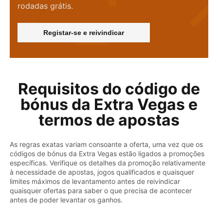
rodadas grátis.
Registar-se e reivindicar
Requisitos do código de
bónus da Extra Vegas e
termos de apostas
As regras exatas variam consoante a oferta, uma vez que os
códigos de bónus da Extra Vegas estão ligados a promoções
específicas. Verifique os detalhes da promoção relativamente
à necessidade de apostas, jogos qualificados e quaisquer
limites máximos de levantamento antes de reivindicar
quaisquer ofertas para saber o que precisa de acontecer
antes de poder levantar os ganhos.