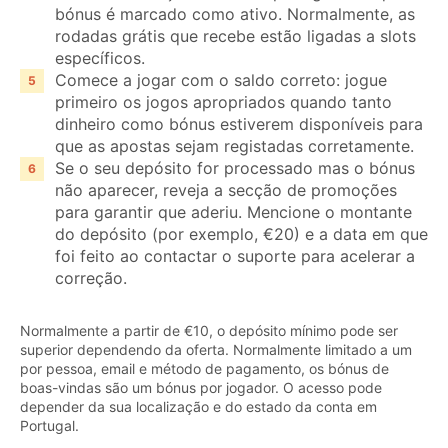
bónus é marcado como ativo. Normalmente, as
rodadas grátis que recebe estão ligadas a slots
específicos.
Comece a jogar com o saldo correto: jogue
primeiro os jogos apropriados quando tanto
dinheiro como bónus estiverem disponíveis para
que as apostas sejam registadas corretamente.
Se o seu depósito for processado mas o bónus
não aparecer, reveja a secção de promoções
para garantir que aderiu. Mencione o montante
do depósito (por exemplo, €20) e a data em que
foi feito ao contactar o suporte para acelerar a
correção.
Normalmente a partir de €10, o depósito mínimo pode ser
superior dependendo da oferta. Normalmente limitado a um
por pessoa, email e método de pagamento, os bónus de
boas-vindas são um bónus por jogador. O acesso pode
depender da sua localização e do estado da conta em
Portugal.