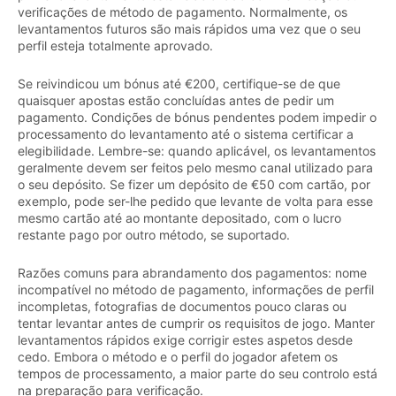
verificações de método de pagamento. Normalmente, os
levantamentos futuros são mais rápidos uma vez que o seu
perfil esteja totalmente aprovado.
Se reivindicou um bónus até €200, certifique-se de que
quaisquer apostas estão concluídas antes de pedir um
pagamento. Condições de bónus pendentes podem impedir o
processamento do levantamento até o sistema certificar a
elegibilidade. Lembre-se: quando aplicável, os levantamentos
geralmente devem ser feitos pelo mesmo canal utilizado para
o seu depósito. Se fizer um depósito de €50 com cartão, por
exemplo, pode ser-lhe pedido que levante de volta para esse
mesmo cartão até ao montante depositado, com o lucro
restante pago por outro método, se suportado.
Razões comuns para abrandamento dos pagamentos: nome
incompatível no método de pagamento, informações de perfil
incompletas, fotografias de documentos pouco claras ou
tentar levantar antes de cumprir os requisitos de jogo. Manter
levantamentos rápidos exige corrigir estes aspetos desde
cedo. Embora o método e o perfil do jogador afetem os
tempos de processamento, a maior parte do seu controlo está
na preparação para verificação.