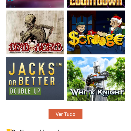
Ver Tudo