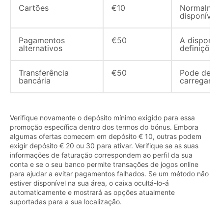
Cartões
€10
Normalmen
disponível
Pagamentos
€50
A disponib
alternativos
definições
Transferência
€50
Pode demor
bancária
carregame
Verifique novamente o depósito mínimo exigido para essa
promoção específica dentro dos termos do bónus. Embora
algumas ofertas comecem em depósito € 10, outras podem
exigir depósito € 20 ou 30 para ativar. Verifique se as suas
informações de faturação correspondem ao perfil da sua
conta e se o seu banco permite transações de jogos online
para ajudar a evitar pagamentos falhados. Se um método não
estiver disponível na sua área, o caixa ocultá-lo-á
automaticamente e mostrará as opções atualmente
suportadas para a sua localização.