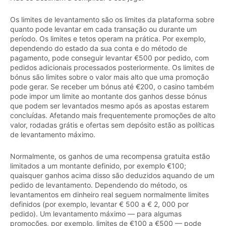
Os limites de levantamento são os limites da plataforma sobre
quanto pode levantar em cada transação ou durante um
período. Os limites e tetos operam na prática. Por exemplo,
dependendo do estado da sua conta e do método de
pagamento, pode conseguir levantar €500 por pedido, com
pedidos adicionais processados posteriormente. Os limites de
bónus são limites sobre o valor mais alto que uma promoção
pode gerar. Se receber um bónus até €200, o casino também
pode impor um limite ao montante dos ganhos desse bónus
que podem ser levantados mesmo após as apostas estarem
concluídas. Afetando mais frequentemente promoções de alto
valor, rodadas grátis e ofertas sem depósito estão as políticas
de levantamento máximo.
Normalmente, os ganhos de uma recompensa gratuita estão
limitados a um montante definido, por exemplo €100;
quaisquer ganhos acima disso são deduzidos aquando de um
pedido de levantamento. Dependendo do método, os
levantamentos em dinheiro real seguem normalmente limites
definidos (por exemplo, levantar € 500 a € 2, 000 por
pedido). Um levantamento máximo — para algumas
promoções, por exemplo, limites de €100 a €500 — pode