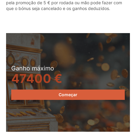
pela promoção de 5 € por rodada ou mão pode fazer com
que o bónus seja cancelado e os ganhos deduzidos.
Ganho máximo
47400 €
Começar