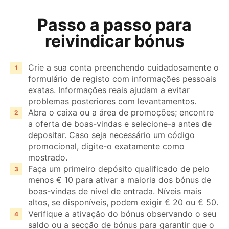
Passo a passo para
reivindicar bónus
Crie a sua conta preenchendo cuidadosamente o
formulário de registo com informações pessoais
exatas. Informações reais ajudam a evitar
problemas posteriores com levantamentos.
Abra o caixa ou a área de promoções; encontre
a oferta de boas-vindas e selecione-a antes de
depositar. Caso seja necessário um código
promocional, digite-o exatamente como
mostrado.
Faça um primeiro depósito qualificado de pelo
menos € 10 para ativar a maioria dos bónus de
boas-vindas de nível de entrada. Níveis mais
altos, se disponíveis, podem exigir € 20 ou € 50.
Verifique a ativação do bónus observando o seu
saldo ou a secção de bónus para garantir que o