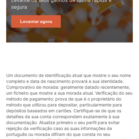
Levante os seus ganhos de forma rápida e
segura
Levantar agora
Um documento de identificação atual que mostre o seu nome
completo e data de nascimento provará a sua identidade.
Comprovativo de morada: geralmente datado recentemente,
um ficheiro que mostre a sua morada atual. Verificação do seu
método de pagamento: prova de que é o proprietário do
método que utilizou para depositar, particularmente para
depósitos baseados em cartões. Certifique-se de que os
detalhes da sua conta correspondem exatamente à sua
documentação. Atualize primeiro o seu perfil para evitar
rejeição da verificação caso as suas informações de
português ou morada difiram do que consta no seu