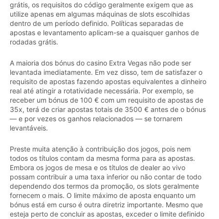
grátis, os requisitos do código geralmente exigem que as
utilize apenas em algumas máquinas de slots escolhidas
dentro de um período definido. Políticas separadas de
apostas e levantamento aplicam-se a quaisquer ganhos de
rodadas grátis.
A maioria dos bónus do casino Extra Vegas não pode ser
levantada imediatamente. Em vez disso, tem de satisfazer o
requisito de apostas fazendo apostas equivalentes a dinheiro
real até atingir a rotatividade necessária. Por exemplo, se
receber um bónus de 100 € com um requisito de apostas de
35x, terá de criar apostas totais de 3500 € antes de o bónus
— e por vezes os ganhos relacionados — se tornarem
levantáveis.
Preste muita atenção à contribuição dos jogos, pois nem
todos os títulos contam da mesma forma para as apostas.
Embora os jogos de mesa e os títulos de dealer ao vivo
possam contribuir a uma taxa inferior ou não contar de todo
dependendo dos termos da promoção, os slots geralmente
fornecem o mais. O limite máximo de aposta enquanto um
bónus está em curso é outra diretriz importante. Mesmo que
esteja perto de concluir as apostas, exceder o limite definido